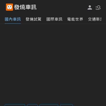
國內車訊
發燒試駕
國際車訊
電能世界
交通新訊