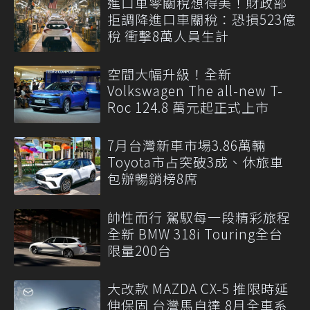
進口車零關稅想得美！財政部
拒調降進口車關稅：恐損523億
稅 衝擊8萬人員生計
空間大幅升級！全新
Volkswagen The all-new T-
Roc 124.8 萬元起正式上市
7月台灣新車市場3.86萬輛
Toyota市占突破3成、休旅車
包辦暢銷榜8席
帥性而行 駕馭每一段精彩旅程
全新 BMW 318i Touring全台
限量200台
大改款 MAZDA CX-5 推限時延
伸保固 台灣馬自達 8月全車系