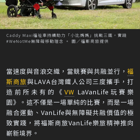
Caddy Maxi福祉車持續助力「小比媽媽」挑戰三鐵，實踐
#WeNotMe無障礙移動理念 。 圖／福斯商旅提供
當速度與音浪交織，當競賽與共融並行，
福
斯商旅
與LAVA台灣鐵人公司三度攜手，打
造前所未有的《
VW
LaVanLife玩賽樂
園》。這不僅是一場單純的比賽，而是一場
融合運動、VanLife與無障礙共融價值的極
致實踐，將福斯商旅VanLife樂旅精神推向
嶄新境界。