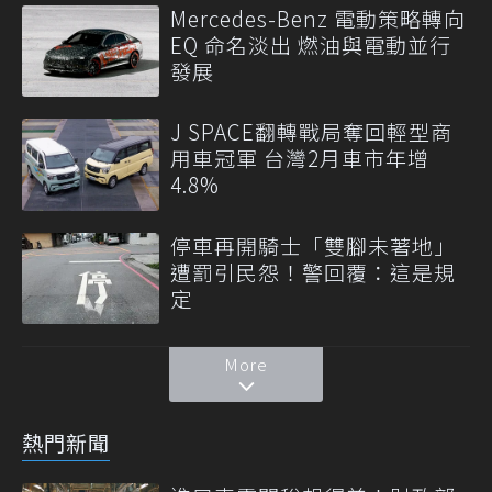
Mercedes-Benz 電動策略轉向
EQ 命名淡出 燃油與電動並行
發展
J SPACE翻轉戰局奪回輕型商
用車冠軍 台灣2月車市年增
4.8%
停車再開騎士「雙腳未著地」
遭罰引民怨！警回覆：這是規
定
More
熱門新聞