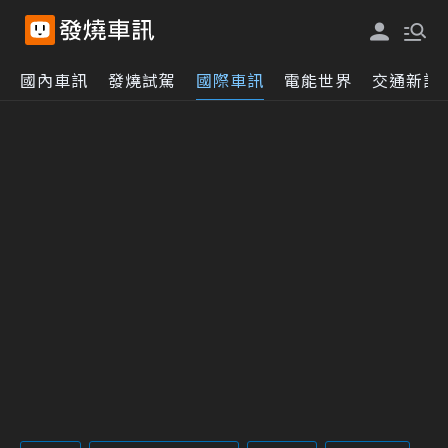
國內車訊
發燒試駕
國際車訊
電能世界
交通新訊