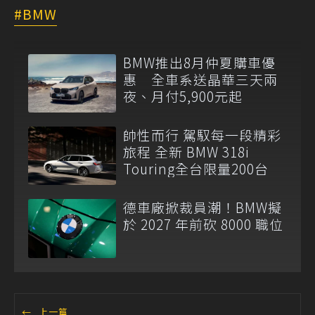
BMW
BMW推出8月仲夏購車優
惠 全車系送晶華三天兩
夜、月付5,900元起
帥性而行 駕馭每一段精彩
旅程 全新 BMW 318i
Touring全台限量200台
德車廠掀裁員潮！BMW擬
於 2027 年前砍 8000 職位
←
上一篇