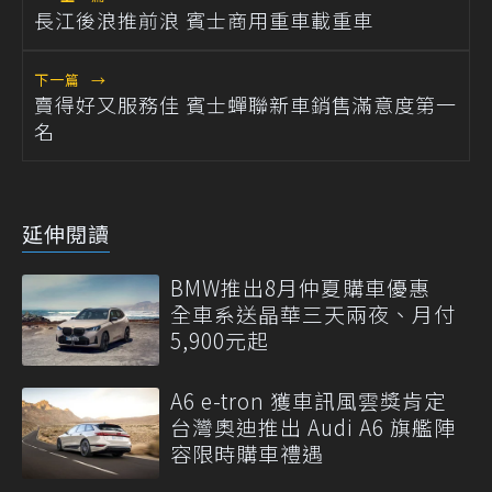
長江後浪推前浪 賓士商用重車載重車
下一篇
→
賣得好又服務佳 賓士蟬聯新車銷售滿意度第一
名
延伸閱讀
BMW推出8月仲夏購車優惠
全車系送晶華三天兩夜、月付
5,900元起
A6 e-tron 獲車訊風雲獎肯定
台灣奧迪推出 Audi A6 旗艦陣
容限時購車禮遇