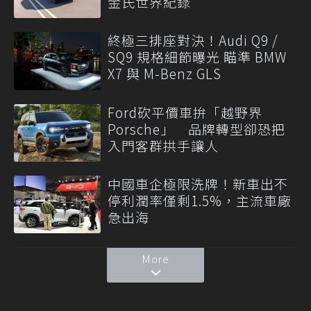
金氏世界紀錄
終極三排座對決！Audi Q9 /
SQ9 規格細節曝光 瞄準 BMW
X7 與 M-Benz GLS
Ford砍平價車拚「越野界
Porsche」 品牌轉型卻恐把
入門客群拱手讓人
中國車企極限洗牌！新車出不
停利潤率僅剩1.5%，主流車廠
急出海
More