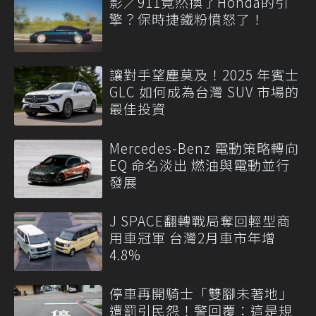
影／911竟然換了Honda的引
擎？保時捷鐵粉憤怒了！
讓對手望塵莫及！2025 年賓士
GLC 如何成為台灣 SUV 市場的
最佳投資
Mercedes-Benz 電動策略轉向
EQ 命名淡出 燃油與電動並行
發展
J SPACE翻轉戰局奪回輕型商
用車冠軍 台灣2月車市年增
4.8%
停車再開騎士「雙腳未著地」
遭罰引民怨！警回覆：這是規