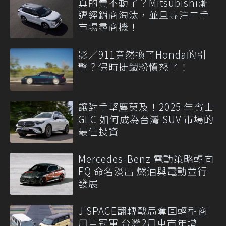
真的賣不動了？Mitsubishi漸
遭經銷商淘汰，並且專注二手
市場尋商機！
影／911竟然換了Honda的引
擎？保時捷鐵粉憤怒了！
讓對手望塵莫及！2025 年賓士
GLC 如何成為台灣 SUV 市場的
最佳投資
Mercedes-Benz 電動策略轉向
EQ 命名淡出 燃油與電動並行
發展
J SPACE翻轉戰局奪回輕型商
用車冠軍 台灣2月車市年增