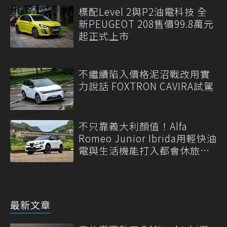
標配Level 2與P2油電科技 全
新PEUGEOT 208售價99.8萬元
起正式上市
不繼續陷入價格泥沼戰改用實
力說話 FOXTRON CAVIRA試駕
不只靠義大利顏值！Alfa
Romeo Junior Ibrida用輕快油
電與生活機能打入都會休旅市
場
最新文章