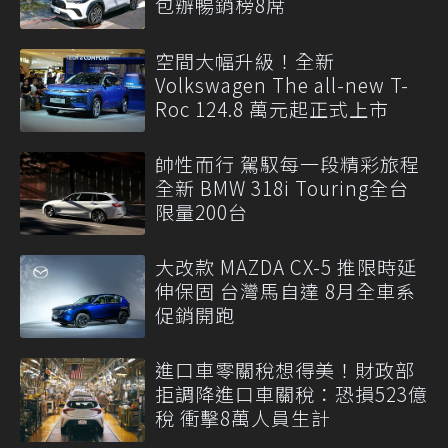
包辦暢銷榜8席
空間大幅升級！全新
Volkswagen The all-new T-
Roc 124.8 萬元起正式上市
帥性而行 駕馭每一段精彩旅程
全新 BMW 318i Touring全台
限量200台
大改款 MAZDA CX-5 推限時延
伸保固 台灣馬自達 8月全車系
促銷開跑
進口車零關稅想得美！財政部
拒調降進口車關稅：恐損523億
稅 衝擊8萬人員生計