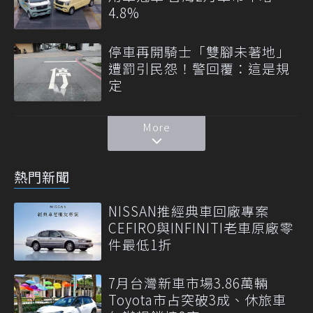
4.8%
停車再開騎士「雙腳未著地」
遭罰引民怨！警回覆：這是規
定
More
熱門新聞
NISSAN推經典車回廠專案
CEFIRO與INFINITI老車原廠零
件最低1折
7月台灣新車市場3.86萬輛
Toyota市占突破3成、休旅車