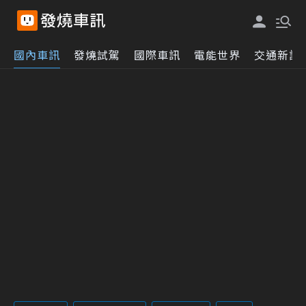
國內車訊
發燒試駕
國際車訊
電能世界
交通新訊