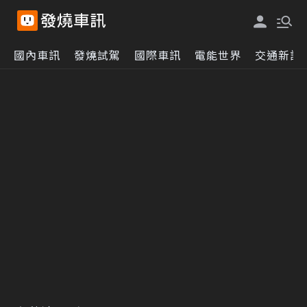
國內車訊
發燒試駕
國際車訊
電能世界
交通新訊