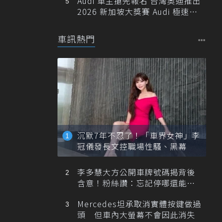
Audi 車主搶先報名 台灣奧迪推出
2026 新加坡大獎賽 Audi 極速之
旅
車訊熱門
沉默7年不忍了！「車界女神」李
冠儀發長文控職場性騷、黑幕
李多慧大方公開車牌號碼揭背後
含意！粉絲讚：忘記停哪還能幫
忙找車
Mercedes坦承取消實體按鍵做過
頭 但車內大螢幕不會因此消失