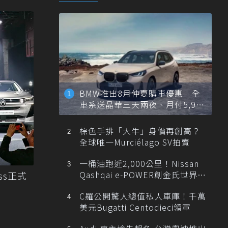
BMW推出8月仲夏購車優惠 全
車系送晶華三天兩夜、月付5,900
元起
棕色手排「大牛」身價再創高？
全球唯一Murciélago SV拍賣
一桶油跑近2,000公里！Nissan
Qashqai e-POWER創金氏世界紀
oss正式
錄
C羅公開驚人總值私人車庫！千萬
美元Bugatti Centodieci領軍