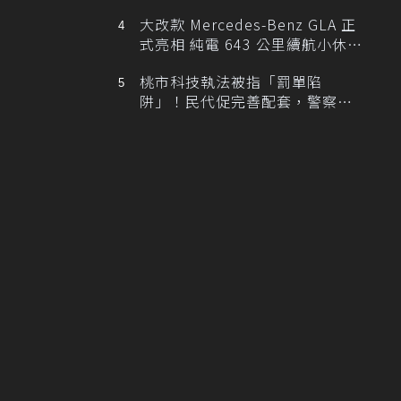
大改款 Mercedes-Benz GLA 正
式亮相 純電 643 公里續航小休
旅！
桃市科技執法被指「罰單陷
阱」！民代促完善配套，警察局
提數據回應