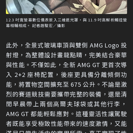
12.3 吋寬螢幕數位儀表嵌入三維遮光罩，與 11.9 吋高解析觸控螢
幕相輔相成。 記者趙駿宏／攝影
此外，全景式玻璃車頂與雙側 AMG Logo 投
射燈，為整體設計畫龍點睛，完美結合豪華
與性能。不僅如此，全新 AMG GT 更首次導
入 2+2 座椅配置，後座更具備分離傾倒功
能，將置物空間擴充至 675 公升。不論是激
烈的賽道競技需要攜帶完整的裝備，還是清
閒早晨帶上兩個高爾夫球袋或其他行李，
AMG GT 都能輕鬆應對。這種靈活性讓駕駛
者既能享受極致性能帶來的速度激情，又能