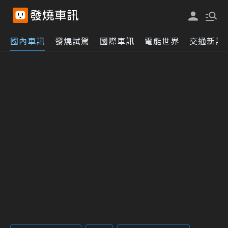
國內車訊
發燒試駕
國際車訊
電能世界
交通新訊