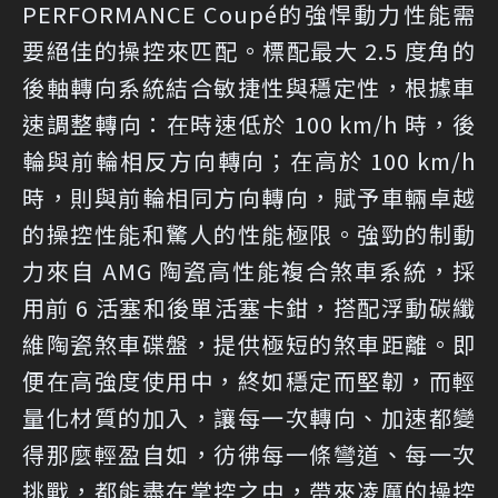
PERFORMANCE Coupé的強悍動力性能需
要絕佳的操控來匹配。標配最大 2.5 度角的
後軸轉向系統結合敏捷性與穩定性，根據車
速調整轉向：在時速低於 100 km/h 時，後
輪與前輪相反方向轉向；在高於 100 km/h
時，則與前輪相同方向轉向，賦予車輛卓越
的操控性能和驚人的性能極限。強勁的制動
力來自 AMG 陶瓷高性能複合煞車系統，採
用前 6 活塞和後單活塞卡鉗，搭配浮動碳纖
維陶瓷煞車碟盤，提供極短的煞車距離。即
便在高強度使用中，終如穩定而堅韌，而輕
量化材質的加入，讓每一次轉向、加速都變
得那麼輕盈自如，彷彿每一條彎道、每一次
挑戰，都能盡在掌控之中，帶來凌厲的操控