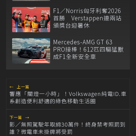
F1／Norris匈牙利奪2026
首勝 Verstappen連兩站
頒獎台迎暑休
Mercedes-AMG GT 63
PRO接棒！612匹四驅猛獸
成F1全新安全車
←
上一篇
響應「關燈一小時」！Volkswagen純電ID.車
系創造便利舒適的綠色移動生活圈
下一篇
→
影／無照駕駛年取締30萬件！終身禁考照罰到
誰？微電車未掛牌將受罰