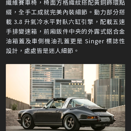
纖維賽車椅，椅面方格織紋搭配黃銅飾環點
綴，全手工成就完美內裝細節。動力部分搭
載 3.8 升氣冷水平對臥六缸引擎，配載五速
手排變速箱，前廂鈑件中央的外露式鋁合金
油箱蓋及車側機油孔蓋更是 Singer 標誌性
設計，處處皆是迷人細節。