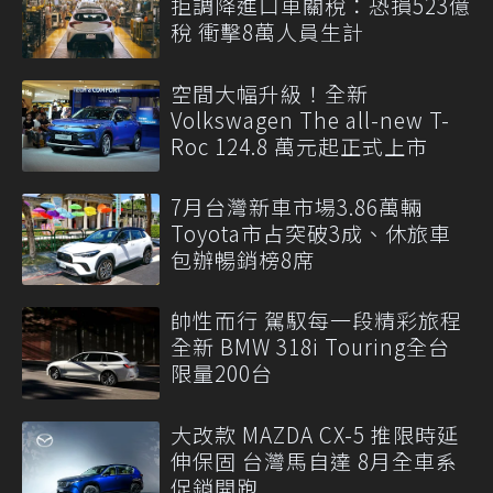
拒調降進口車關稅：恐損523億
稅 衝擊8萬人員生計
空間大幅升級！全新
Volkswagen The all-new T-
Roc 124.8 萬元起正式上市
7月台灣新車市場3.86萬輛
Toyota市占突破3成、休旅車
包辦暢銷榜8席
帥性而行 駕馭每一段精彩旅程
全新 BMW 318i Touring全台
限量200台
大改款 MAZDA CX-5 推限時延
伸保固 台灣馬自達 8月全車系
促銷開跑