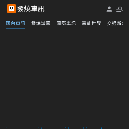
國內車訊
發燒試駕
國際車訊
電能世界
交通新訊