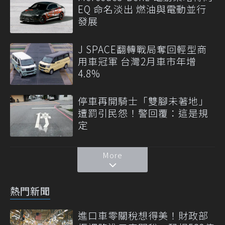
EQ 命名淡出 燃油與電動並行
發展
J SPACE翻轉戰局奪回輕型商
用車冠軍 台灣2月車市年增
4.8%
停車再開騎士「雙腳未著地」
遭罰引民怨！警回覆：這是規
定
More
熱門新聞
進口車零關稅想得美！財政部