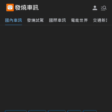
國內車訊
發燒試駕
國際車訊
電能世界
交通新訊