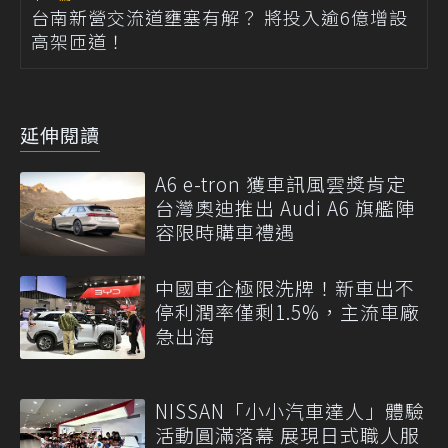
台南新營交流道壅塞有解？ 將投入逾6億增設
高架匝道！
延伸閱讀
A6 e-tron 獲車訊風雲獎肯定
台灣奧迪推出 Audi A6 旗艦陣
容限時購車禮遇
中國車企極限洗牌！新車出不
停利潤率僅剩1.5%，主流車廠
急出海
NISSAN「小小汽車達人」體驗
活動圓滿落幕 展現日式職人服