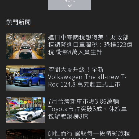
熱門新聞
進口車零關稅想得美！財政部
拒調降進口車關稅：恐損523億
稅 衝擊8萬人員生計
空間大幅升級！全新
Volkswagen The all-new T-
Roc 124.8 萬元起正式上市
7月台灣新車市場3.86萬輛
Toyota市占突破3成、休旅車
包辦暢銷榜8席
帥性而行 駕馭每一段精彩旅程