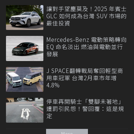
讓對手望塵莫及！2025 年賓士
GLC 如何成為台灣 SUV 市場的
最佳投資
Mercedes-Benz 電動策略轉向
EQ 命名淡出 燃油與電動並行
發展
J SPACE翻轉戰局奪回輕型商
用車冠軍 台灣2月車市年增
4.8%
停車再開騎士「雙腳未著地」
遭罰引民怨！警回覆：這是規
定
More