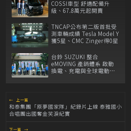
COSSI車型 舒適配備升
級、67.8萬元起開賣
TNCAP公布第二版首批受
測車輛成績 Tesla Model Y
獲5星、CMC Zinger得0星
台鈴 SUZUKI 整合
eMOVING 產銷體系 啟動
換電、充電與全球電動車
三平台布局
←
上一篇
和泰集團「原夢國家隊」紀錄片上線 泰雅國小
合唱團出國奪金笑淚紀實
下一篇
→