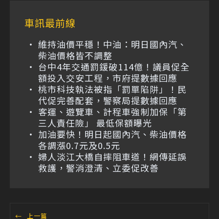
車訊最前線
維持油價平穩！中油：明日國內汽、
柴油價格皆不調整
台中4年交通罰鍰破114億！議員促全
額投入交安工程，市府提數據回應
桃市科技執法被指「罰單陷阱」！民
代促完善配套，警察局提數據回應
客運、遊覽車、計程車強制加保「第
三人責任險」 最低保額曝光
加油要快！明日起國內汽、柴油價格
各調漲0.7元及0.5元
婦人淡江大橋自摔阻車道！網傳延誤
救護，警消澄清、立委促改善
←
上一篇