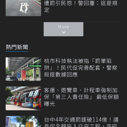
遭罰引民怨！警回覆：這是規
定
More
熱門新聞
桃市科技執法被指「罰單陷
阱」！民代促完善配套，警察
局提數據回應
客運、遊覽車、計程車強制加
保「第三人責任險」 最低保額
曝光
台中4年交通罰鍰破114億！議
員促全額投入交安工程，市府