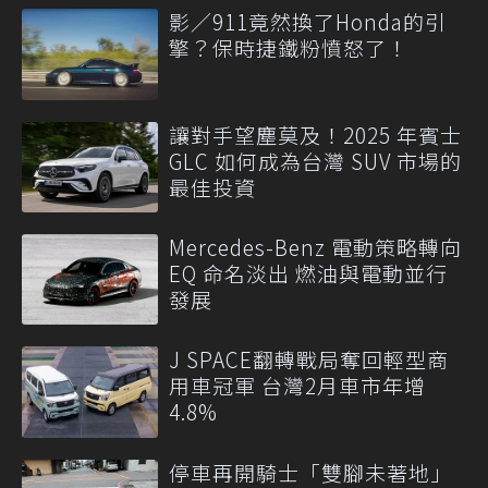
影／911竟然換了Honda的引
擎？保時捷鐵粉憤怒了！
讓對手望塵莫及！2025 年賓士
GLC 如何成為台灣 SUV 市場的
最佳投資
Mercedes-Benz 電動策略轉向
EQ 命名淡出 燃油與電動並行
發展
J SPACE翻轉戰局奪回輕型商
用車冠軍 台灣2月車市年增
4.8%
停車再開騎士「雙腳未著地」