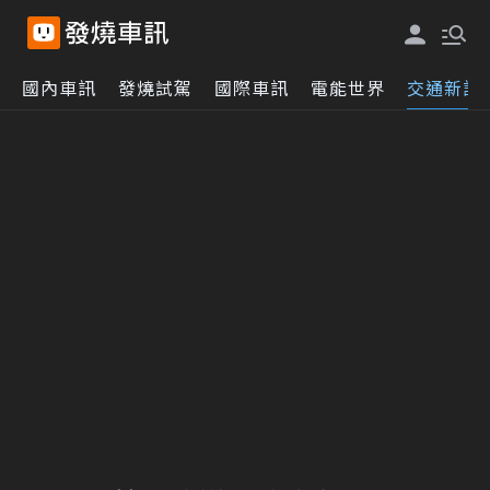
國內車訊
發燒試駕
國際車訊
電能世界
交通新訊