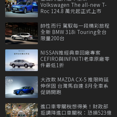
Volkswagen The all-new T-
Roc 124.8 萬元起正式上市
帥性而行 駕馭每一段精彩旅程
全新 BMW 318i Touring全台
限量200台
NISSAN推經典車回廠專案
CEFIRO與INFINITI老車原廠零
件最低1折
大改款 MAZDA CX-5 推限時延
伸保固 台灣馬自達 8月全車系
促銷開跑
進口車零關稅想得美！財政部
拒調降進口車關稅：恐損523億