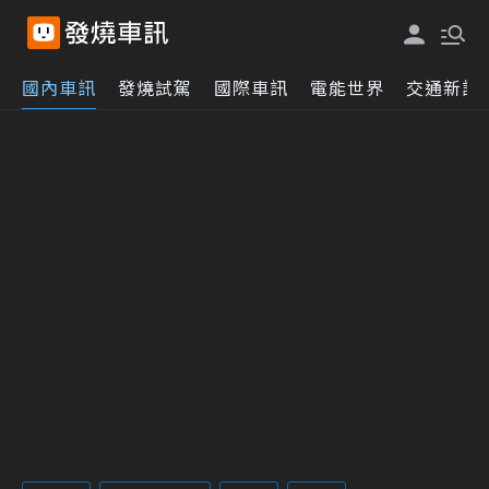
國內車訊
發燒試駕
國際車訊
電能世界
交通新訊