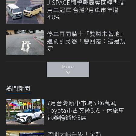
J SPACE翻轉戰局奪回輕型商
用車冠軍 台灣2月車市年增
4.8%
停車再開騎士「雙腳未著地」
遭罰引民怨！警回覆：這是規
定
More
熱門新聞
7月台灣新車市場3.86萬輛
Toyota市占突破3成、休旅車
包辦暢銷榜8席
空間大幅升級！全新