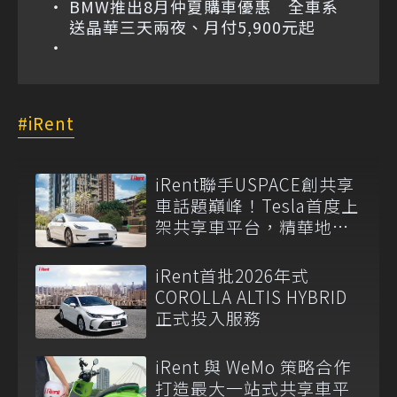
BMW推出8月仲夏購車優惠 全車系
送晶華三天兩夜、月付5,900元起
iRent
iRent聯手USPACE創共享
車話題巔峰！Tesla首度上
架共享車平台，精華地區
停車格開放iRent租還
iRent首批2026年式
COROLLA ALTIS HYBRID
正式投入服務
iRent 與 WeMo 策略合作
打造最大一站式共享車平