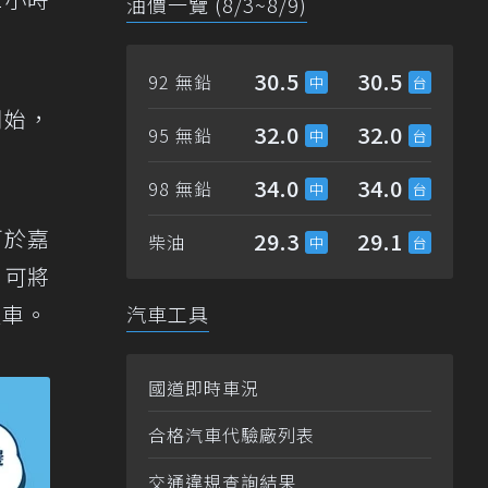
油價一覽 (8/3~8/9)
30.5
30.5
92 無鉛
開始，
32.0
32.0
95 無鉛
34.0
34.0
98 無鉛
可於嘉
29.3
29.1
柴油
，可將
還車。
汽車工具
國道即時車況
合格汽車代驗廠列表
交通違規查詢結果