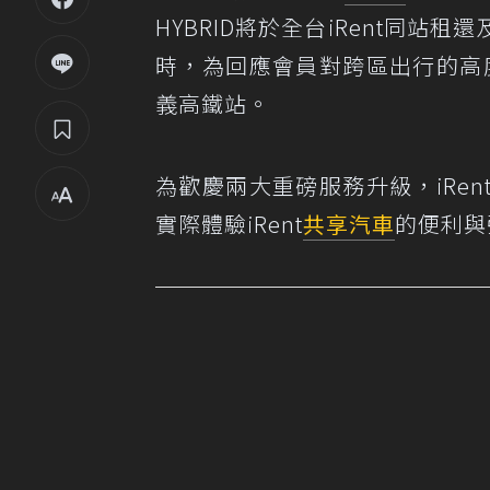
HYBRID將於全台iRent同站租還
時，為回應會員對跨區出行的高度
義高鐵站。
為歡慶兩大重磅服務升級，iRe
實際體驗iRent
共享汽車
的便利與