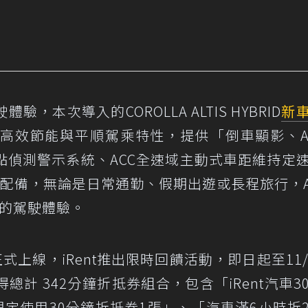
本次導入的COROLLA ALTIS HYBRID
新
高效節能與平順駕乘特性，提供「倒車顯影、Ap
o、BSM盲點偵測警示系統、ACC全速域主動式車距維持定
配備，無論是日常通勤、假期出遊或長程旅行，AL
保的駕駛體驗。
BRID正式上線，iRent推出限時回饋活動，即日起至11/
總計 342分鐘折抵券組合，包含「iRent汽車3
RID限定使用30分鐘折抵券1張」、「汽車滿6小時折