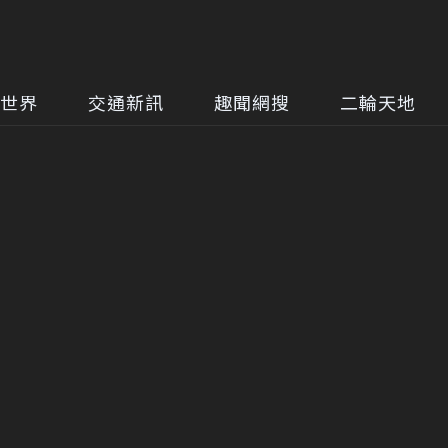
世界
交通新訊
趣聞網搜
二輪天地