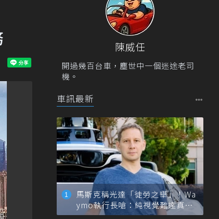
務
陳威任
開過幾百台車，塵世中一個迷途老司
機。
車訊最新
馬斯克稱光達「徒勞之舉」！Wa
ymo執行長嗆：純視覺難達真正
自動駕駛