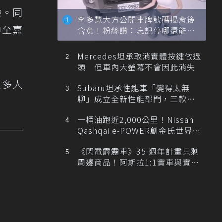
驗。同
李多慧大方公開車牌號碼揭背後
伸至嘉
含意！粉絲讚：忘記停哪還能幫
忙找車
Mercedes坦承取消實體按鍵做過
頭 但車內大螢幕不會因此消失
更多人
Subaru坦承性能車「變得太無
聊」成立全新性能部門，三款手
排跑車開發中！
一桶油跑近2,000公里！Nissan
Qashqai e-POWER創金氏世界紀
錄
《閃電霹靂車》35 週年計畫只剩
周邊商品！阿斯拉1:1實車與實體
展覽雙雙喊卡