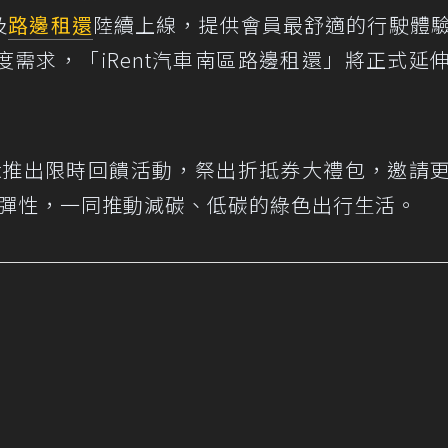
及
路邊租還
陸續上線，提供會員最舒適的行駛體
需求，「iRent汽車南區路邊租還」將正式延
nt推出限時回饋活動，祭出折抵券大禮包，邀請
彈性，一同推動減碳、低碳的綠色出行生活。