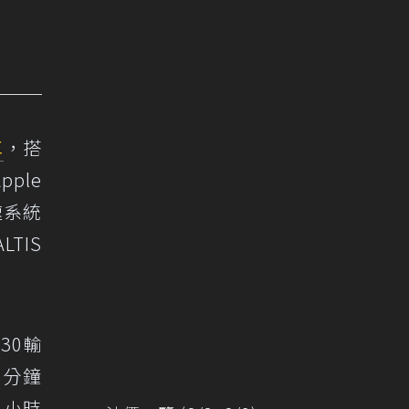
車
，搭
ple
速系統
TIS
30輸
0分鐘
2小時