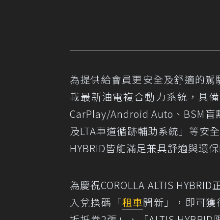
為提供給會員更安全及舒適的駕駛體驗，
載最新油電複合動力系統，具備
CarPlay/Android Aut
及LTA車道循跡輔助系統」等安全
HYBRID皆能滿足兼具舒適與環
為慶祝COROLLA ALTIS HY
入兌換碼「
租車
開新」，即可獲得
折抵券2張」、「ALTIS HYB