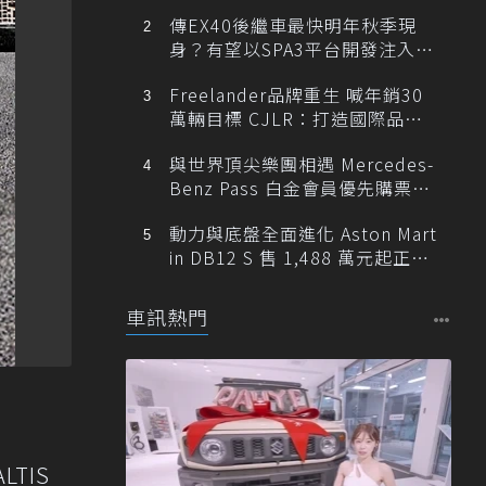
傳EX40後繼車最快明年秋季現
身？有望以SPA3平台開發注入80
0V動力
Freelander品牌重生 喊年銷30
萬輛目標 CJLR：打造國際品牌
半數銷量來自全球！
與世界頂尖樂團相遇 Mercedes-
Benz Pass 白金會員優先購票維
也納愛樂
動力與底盤全面進化 Aston Mart
in DB12 S 售 1,488 萬元起正式
登台
車訊熱門
LTIS