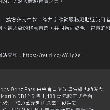
由的方式深入體驗台灣之美。
布局、擴增多元車款，讓共享移動服務更貼近使用
利、最永續的移動首選，共同邁向綠色、智慧的
ttps://reurl.cc/W81gXe
des-Benz Pass 白金會員優先購票維也納愛樂
artin DB12 S 售 1,488 萬元起正式登台
增145% 79.9萬元起再送電子後視鏡
CEFIRO與INFINITI老車原廠零件最低1折