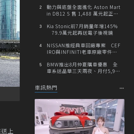
動力與底盤全面進化 Aston Mart
in DB12 S 售 1,488 萬元起正式
登台
Kia Stonic前7月銷量年增145%
79.9萬元起再送電子後視鏡
NISSAN推經典車回廠專案 CEF
IRO與INFINITI老車原廠零件最
低1折
BMW推出8月仲夏購車優惠 全
車系送晶華三天兩夜、月付5,900
元起
車訊熱門
族送上