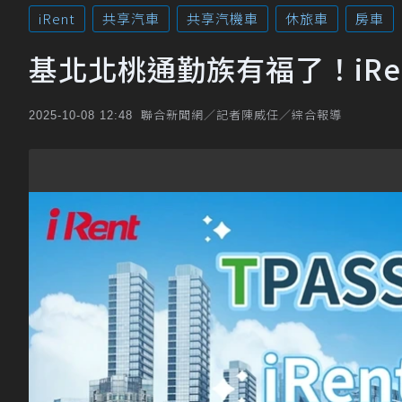
iRent
共享汽車
共享汽機車
休旅車
房車
基北北桃通勤族有福了！iRe
聯合新聞網／記者陳威任／綜合報導
2025-10-08 12:48