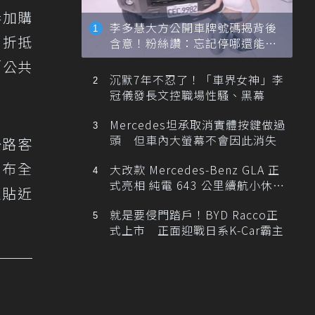
券加購
李多慧大方公開車牌號碼揭背後
」折抵
含意！粉絲讚：忘記停哪還能幫
忙找車
「公共
沉默7年不忍了！「車界女神」李
冠儀發長文控職場性騷、黑幕
Mercedes坦承取消實體按鍵做過
頭 但車內大螢幕不會因此消失
公路客
遍布全
大改款 Mercedes-Benz GLA 正
式亮相 純電 643 公里續航小休
更貼近
旅！
就是要侵門踏戶！BYD Racco正
式上市 正面迎戰日系K-Car霸主