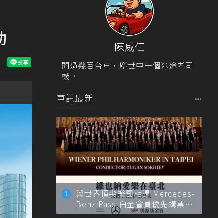
動
陳威任
開過幾百台車，塵世中一個迷途老司
機。
車訊最新
與世界頂尖樂團相遇 Mercedes-
Benz Pass 白金會員優先購票維
也納愛樂