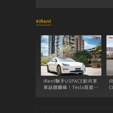
iRent
iRent聯手USPACE創共享
i
車話題巔峰！Tesla首度上
C
架共享車平台，精華地區
停車格開放iRent租還