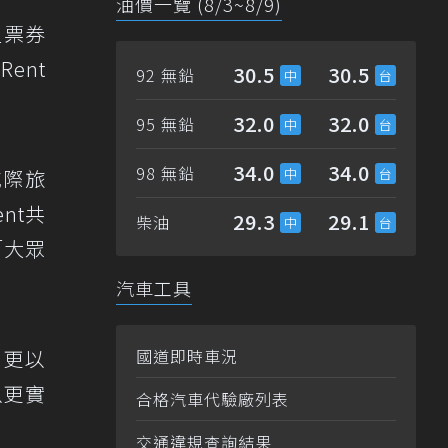
油價一覽 (8/3~8/9)
值票券
ent
30.5
30.5
92 無鉛
32.0
32.0
95 無鉛
34.0
34.0
98 無鉛
城際旅
nt共
29.3
29.1
柴油
「大眾
汽車工具
，更以
國道即時車況
以更實
合格汽車代驗廠列表
。
交通違規查詢結果