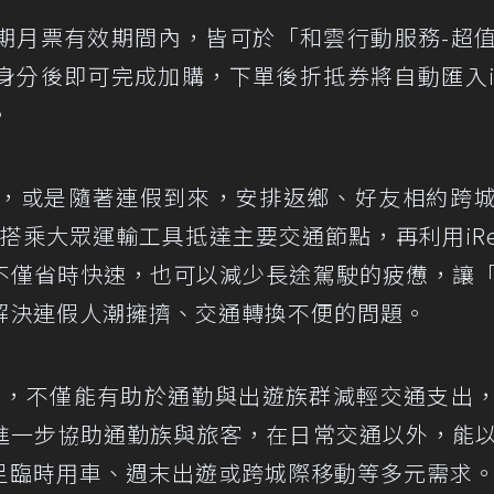
每期月票有效期間內，皆可於「和雲行動服務-超
身分後即可完成加購，下單後折抵券將自動匯入iR
。
，或是隨著連假到來，安排返鄉、好友相約跨
t，搭乘大眾運輸工具抵達主要交通節點，再利用iRe
不僅省時快速，也可以減少長途駕駛的疲憊，讓
解決連假人潮擁擠、交通轉換不便的問題。
出優惠，不僅能有助於通勤與出遊族群減輕交通支出
進一步協助通勤族與旅客，在日常交通以外，能
足臨時用車、週末出遊或跨城際移動等多元需求