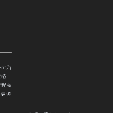
nt汽
資格，
行程需
造更彈