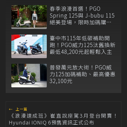
春季浪漫首選！PGO
Spring 125與 J-bubu 115
絕美登場，限時加碼購車
補助最高12,300元
臺中市115年低碳補助開
跑！PGO威力125汰舊換新
最低48,200元起輕鬆入主
普發萬元放大術！PGO威
力125加碼補助、最高優惠
32,100元
←
上一篇
《浪漫速成班》崔直說座駕3月登台開賣！
Hyundai IONIQ 6預售資訊正式公布