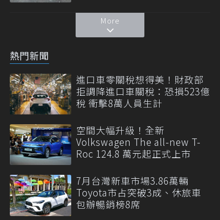
More
熱門新聞
進口車零關稅想得美！財政部
拒調降進口車關稅：恐損523億
稅 衝擊8萬人員生計
空間大幅升級！全新
Volkswagen The all-new T-
Roc 124.8 萬元起正式上市
7月台灣新車市場3.86萬輛
Toyota市占突破3成、休旅車
包辦暢銷榜8席