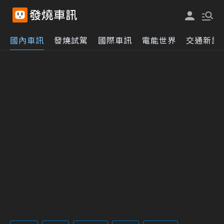
國內車訊
發燒試駕
國際車訊
電能世界
交通新訊