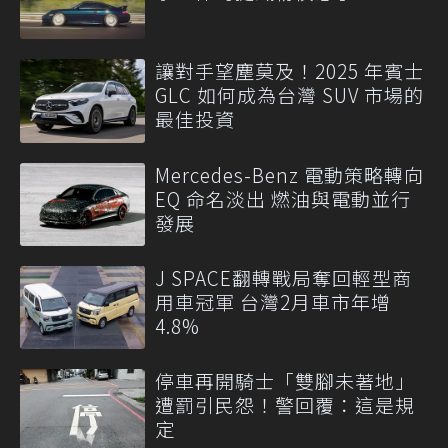
讓對手望塵莫及！2025 年賓士
GLC 如何成為台灣 SUV 市場的
最佳投資
Mercedes-Benz 電動策略轉向
EQ 命名淡出 燃油與電動並行
發展
J SPACE翻轉戰局奪回輕型商
用車冠軍 台灣2月車市年增
4.8%
停車再開騎士「雙腳未著地」
遭罰引民怨！警回覆：這是規
定