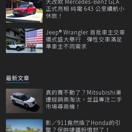
大改款 Mercedes-Benz GLA
正式亮相 純電 643 公里續航小
休旅！
Jeep® Wrangler 首批車主交車
儀式盛大舉行 彈性交車滿足
準車主不同需求
最新文章
真的賣不動了？Mitsubishi漸
遭經銷商淘汰，並且專注二手
市場尋商機！
影／911竟然換了Honda的引
擎？保時捷鐵粉憤怒了！