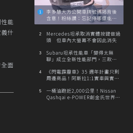
李多慧大方公開車牌號碼揭背後
含意！粉絲讚：忘記停哪還能幫
調性能
忙找車
定義什
Mercedes坦承取消實體按鍵做過
頭 但車內大螢幕不會因此消失
Subaru坦承性能車「變得太無
聊」成立全新性能部門，三款手
的全面
排跑車開發中！
《閃電霹靂車》35 週年計畫只剩
周邊商品！阿斯拉1:1實車與實體
展覽雙雙喊卡
一桶油跑近2,000公里！Nissan
Qashqai e-POWER創金氏世界紀
錄