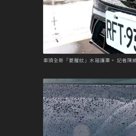
車頭全新「菱層紋」水箱護罩。 記者陳