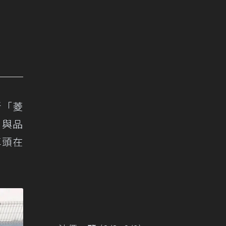
新「菱
 與品
車頭在