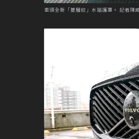
車頭全新「菱層紋」水箱護罩。 記者陳