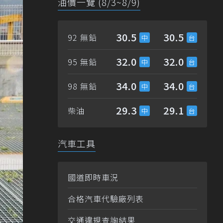
油價一覽 (8/3~8/9)
30.5
30.5
92 無鉛
32.0
32.0
95 無鉛
34.0
34.0
98 無鉛
29.3
29.1
柴油
汽車工具
國道即時車況
合格汽車代驗廠列表
交通違規查詢結果