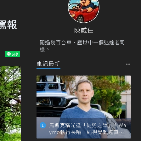
試駕報
陳威任
開過幾百台車，塵世中一個迷途老司
機。
車訊最新
馬斯克稱光達「徒勞之舉」！Wa
ymo執行長嗆：純視覺難達真正
自動駕駛