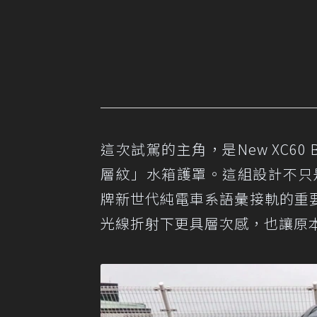
這次試駕的主角，是New XC60
層紋」水箱護罩。這組設計不只是換
牌新世代純電車系語彙接軌的重
光線折射下更具層次感，也讓原本