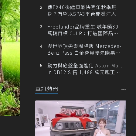
傳EX40後繼車最快明年秋季現
身？有望以SPA3平台開發注入80
0V動力
Freelander品牌重生 喊年銷30
萬輛目標 CJLR：打造國際品牌
半數銷量來自全球！
與世界頂尖樂團相遇 Mercedes-
Benz Pass 白金會員優先購票維
也納愛樂
動力與底盤全面進化 Aston Mart
in DB12 S 售 1,488 萬元起正式
登台
車訊熱門