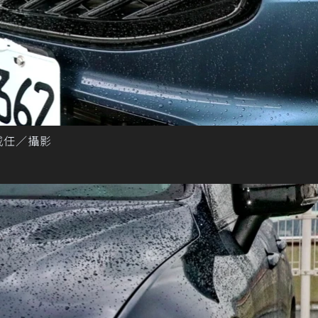
威任／攝影