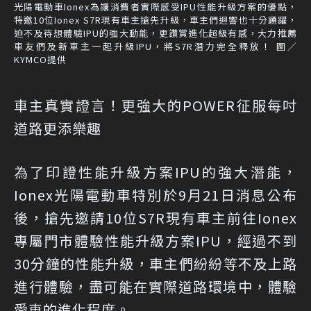
光陽電動車Ionex為讓消費者實際感受IPU性能升級方案的優點，
特邀10位Ionex S7R現有車主搶先升級，車主們迴響也十分踴躍，
迫不及待想體驗IPU的強大動能，更讚賞進化超級有感，大力推薦
車友們及新車主一起升級IPU，將S7R潛力完全釋放！ 圖／
KYMCO提供
車主真實證言！更強大的POWER征服每吋
道路更添樂趣
為了印證性能升級方案IPU的強大潛能，
Ionex光陽電動車特別於9月21日消息公布
後，搶先邀請10位S7R現有車主前往Ionex
專屬門市體驗性能升級方案IPU，經過不到
30分鐘的性能升級，車主們紛紛等不及上路
進行體驗，盡可能在實際道路環境中，體驗
愛車的進化程度。