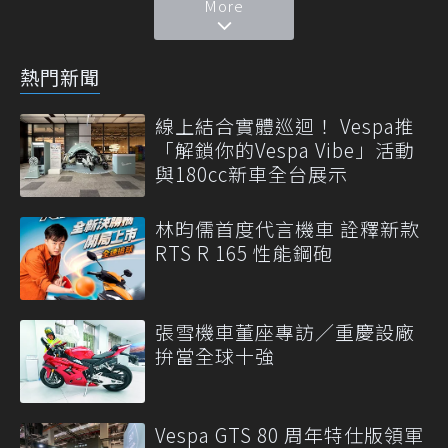
More
熱門新聞
線上結合實體巡迴！ Vespa推
「解鎖你的Vespa Vibe」活動
與180cc新車全台展示
林昀儒首度代言機車 詮釋新款
RTS R 165 性能鋼砲
張雪機車董座專訪／重慶設廠
拚當全球十強
Vespa GTS 80 周年特仕版領軍