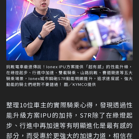
挑戰電車最速傳說！Ionex IPU方案提供「超有感」的性能升級，
在綠燈起步、行進中加速、雙載騎乘、山路挑戰、賽道競速等五大
騎乘場景，Ionex城市鋼砲S7R動能明顯提升，追求速度感、強大
動能的騎士們絕對不要錯過！ 圖／KYMCO提供
整理10位車主的實際騎乘心得，發現透過性
能升級方案IPU的加持，S7R除了在綠燈起
步、行進中再加速等有明顯進化是最有感的
部分，而受惠於更強大的加速力道，相信在