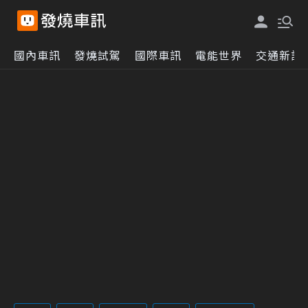
國內車訊
發燒試駕
國際車訊
電能世界
交通新訊