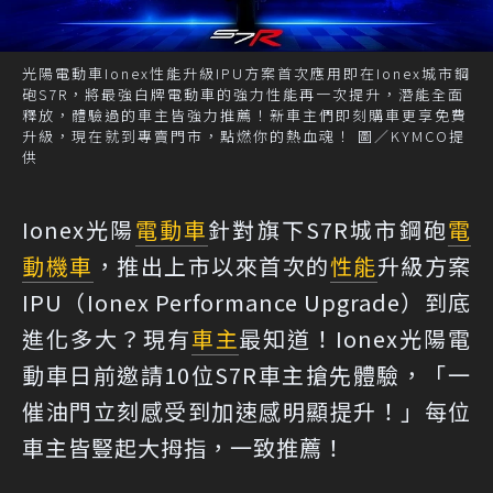
光陽電動車Ionex性能升級IPU方案首次應用即在Ionex城市鋼
砲S7R，將最強白牌電動車的強力性能再一次提升，潛能全面
釋放，體驗過的車主皆強力推薦！新車主們即刻購車更享免費
升級，現在就到專賣門市，點燃你的熱血魂！ 圖／KYMCO提
供
Ionex光陽
電動車
針對旗下S7R城市鋼砲
電
動機車
，推出上市以來首次的
性能
升級方案
IPU（Ionex Performance Upgrade）到底
進化多大？現有
車主
最知道！Ionex光陽電
動車日前邀請10位S7R車主搶先體驗，「一
催油門立刻感受到加速感明顯提升！」每位
車主皆豎起大拇指，一致推薦！