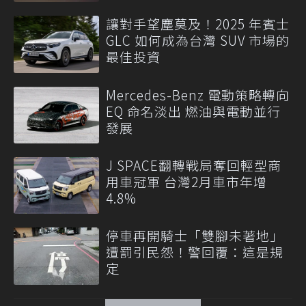
讓對手望塵莫及！2025 年賓士
GLC 如何成為台灣 SUV 市場的
最佳投資
Mercedes-Benz 電動策略轉向
EQ 命名淡出 燃油與電動並行
發展
J SPACE翻轉戰局奪回輕型商
用車冠軍 台灣2月車市年增
4.8%
停車再開騎士「雙腳未著地」
遭罰引民怨！警回覆：這是規
定