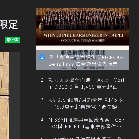
限定
與世界頂尖樂團相遇 Mercedes-
Benz Pass 白金會員優先購票維
也納愛樂
動力與底盤全面進化 Aston Mart
in DB12 S 售 1,488 萬元起正式
登台
Kia Stonic前7月銷量年增145%
79.9萬元起再送電子後視鏡
NISSAN推經典車回廠專案 CEF
IRO與INFINITI老車原廠零件最
低1折