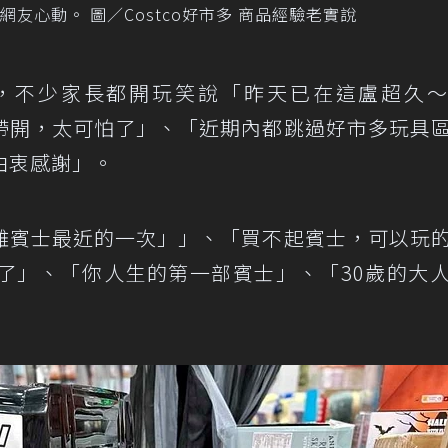
友心動。 圖／Costco好市多 商品經驗老實說
，不少家長都開玩笑說「昨天已在這盧超久
帶開，太可怕了」、「近期內都跳過好市多玩具
由衷感謝」。
離賓士最近的一次」」、「買不起賓士，可以玩
了」、「你人生的第一部賓士」、「30歲的大