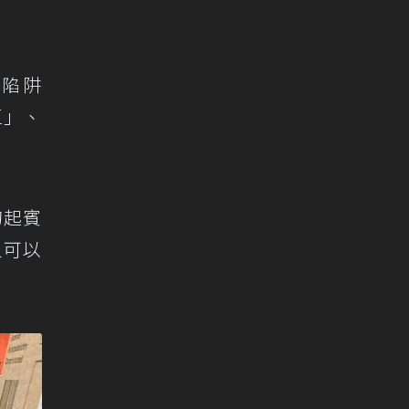
～陷阱
區」、
的起賓
人可以