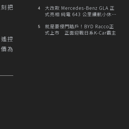
立刻把
大改款 Mercedes-Benz GLA 正
式亮相 純電 643 公里續航小休
旅！
就是要侵門踏戶！BYD Racco正
式上市 正面迎戰日系K-Car霸主
士遙控
售價為