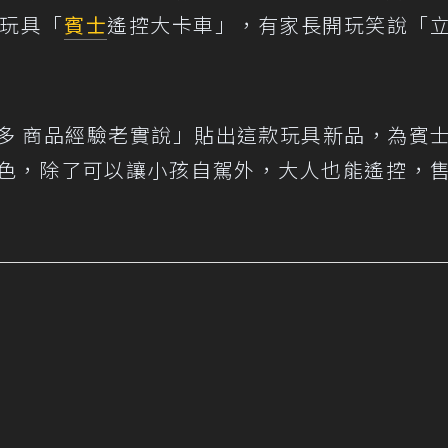
新玩具「
賓士
遙控大卡車」，有家長開玩笑說「
市多 商品經驗老實說」
貼出這款玩具新品
，為賓
顏色，除了可以讓小孩自駕外，大人也能遙控，