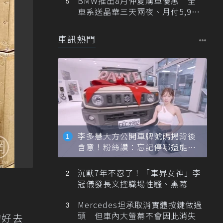
BMW推出8月仲夏購車優惠 全
車系送晶華三天兩夜、月付5,900
元起
車訊熱門
李多慧大方公開車牌號碼揭背後
含意！粉絲讚：忘記停哪還能幫
忙找車
沉默7年不忍了！「車界女神」李
冠儀發長文控職場性騷、黑幕
Mercedes坦承取消實體按鍵做過
頭 但車內大螢幕不會因此消失
的好去