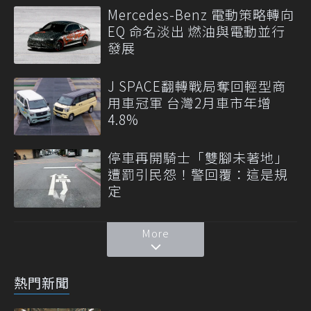
Mercedes-Benz 電動策略轉向
EQ 命名淡出 燃油與電動並行
發展
J SPACE翻轉戰局奪回輕型商
用車冠軍 台灣2月車市年增
4.8%
停車再開騎士「雙腳未著地」
遭罰引民怨！警回覆：這是規
定
More
熱門新聞