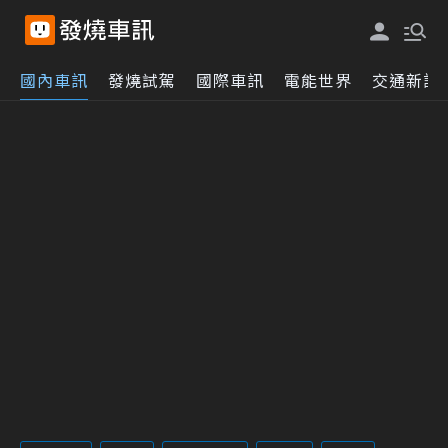
國內車訊
發燒試駕
國際車訊
電能世界
交通新訊