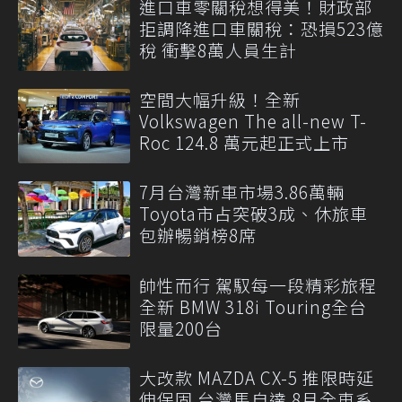
進口車零關稅想得美！財政部
拒調降進口車關稅：恐損523億
稅 衝擊8萬人員生計
空間大幅升級！全新
Volkswagen The all-new T-
Roc 124.8 萬元起正式上市
7月台灣新車市場3.86萬輛
Toyota市占突破3成、休旅車
包辦暢銷榜8席
帥性而行 駕馭每一段精彩旅程
全新 BMW 318i Touring全台
限量200台
大改款 MAZDA CX-5 推限時延
伸保固 台灣馬自達 8月全車系