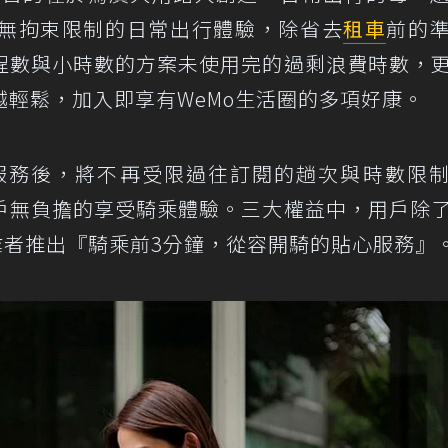
無拘束限制的日常出行體驗，除省去
租車
前的
程數與小時數的方案未使用完的過剩浪費時數，
輕鬆，加入即享有WeMo生活圈的多項好康。
訂閱服務後，將不再受限過往訂閱的趟次與時數限
戶無負擔的享受騎乘體驗。三大權益中，用戶除
業者推出『騎乘前3分鐘，從容開騎的貼心服務』