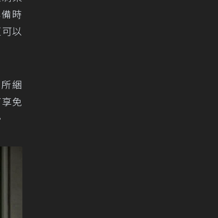
準備時
更可以
制所綑
了享免
。