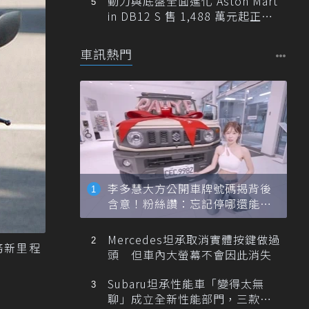
動力與底盤全面進化 Aston Mart
in DB12 S 售 1,488 萬元起正式
登台
車訊熱門
李多慧大方公開車牌號碼揭背後
含意！粉絲讚：忘記停哪還能幫
忙找車
Mercedes坦承取消實體按鍵做過
務新里程
頭 但車內大螢幕不會因此消失
Subaru坦承性能車「變得太無
聊」成立全新性能部門，三款手