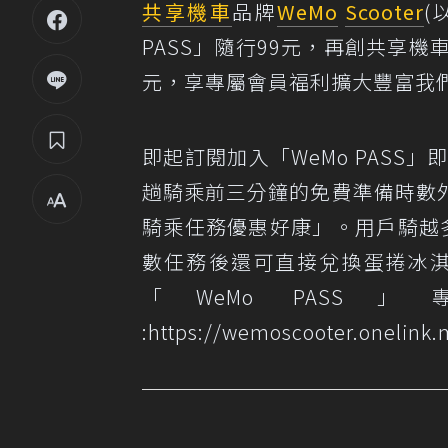
共享機車
品牌
WeMo
Scooter
(
PASS」隨行99元，再創共享
元，享專屬會員福利擴大豐富我
即起訂閱加入「WeMo PASS
趟騎乘前三分鐘的免費準備時數
騎乘任務優惠好康」。用戶騎越
數任務後還可直接兌換蛋捲冰淇
「WeMo PA
:
https://wemoscooter.onelink