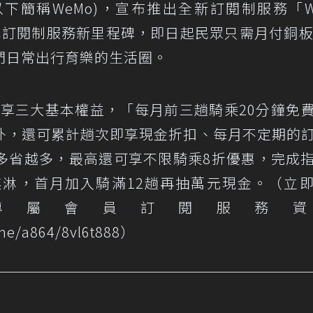
以下簡稱WeMo)，宣布推出全新訂閱制服務「W
機車訂閱制服務新里程碑，即日起民眾只需月付銅板
們日常出行育樂的生活圈。
」即享三大基本權益，「每月前三趟騎乘20分鐘免
外，還可累計趟次即享現金折扣、每月不定期的
多省越多，最高還可享不限騎乘8折優惠，完成
淋，首月加入騎滿12趟再抽萬元現金。（立
SS」專屬會員訂閱服務
.me/a864/8vl6t888
）