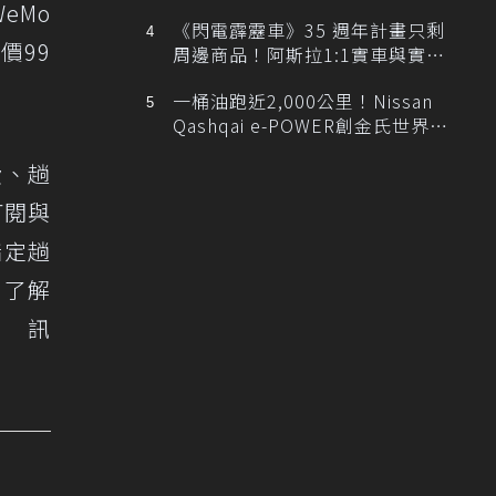
排跑車開發中！
eMo
《閃電霹靂車》35 週年計畫只剩
價99
周邊商品！阿斯拉1:1實車與實體
展覽雙雙喊卡
一桶油跑近2,000公里！Nissan
Qashqai e-POWER創金氏世界紀
錄
費、趟
訂閱與
指定趟
即了解
資訊