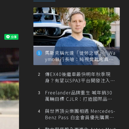
馬斯克稱光達「徒勞之舉」！Wa
ymo執行長嗆：純視覺難達真正
自動駕駛
傳EX40後繼車最快明年秋季現
身？有望以SPA3平台開發注入80
0V動力
Freelander品牌重生 喊年銷30
萬輛目標 CJLR：打造國際品牌
半數銷量來自全球！
與世界頂尖樂團相遇 Mercedes-
Benz Pass 白金會員優先購票維
也納愛樂