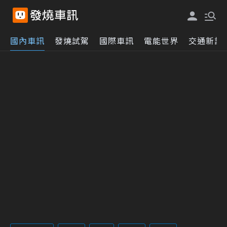
國內車訊
發燒試駕
國際車訊
電能世界
交通新訊