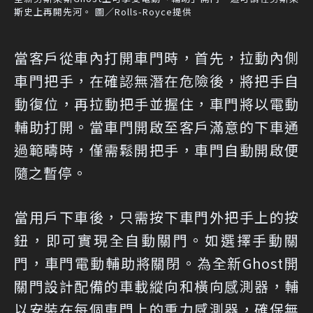
斯史上再開先河。 圖／Rolls-Royce提供
當客戶從車內打開車門時，首先，拉動內側
車門把手，在確認無潛在危險後，將把手自
動復位，再拉動把手並握住，車門將以電動
輔助打開。當車門開啟至客戶滿意的下車通
過範疇時，僅需鬆開把手，車門自動開啟便
隨之暫停。
當用戶下車後，只需按下車門外把手上的按
鈕，即可實現全自動關門。如選擇手動關
門，車門電動輔助將關閉。為全新Ghost開
關門設計配備的車載縱向和橫向感測器，輔
以安裝在每個車門上的重力感測器，確保無