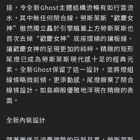
接，令全新Ghost主體結構流暢有如行雲流
水，其中無任何閉合線。勞斯萊斯“歡慶女
神”傲然獨立矗於引擎艙蓋上方勞斯萊斯也
首次去掉“歡慶女神”底座環繞的鑲板線，
讓歡慶女神的呈現更加的純粹。精緻的矩形
尾燈已成為勞斯萊斯現代感十足的經典元
素。全新Ghost保留了這一設計，並將燈組
線條略微前傾，更添動感。尾燈摒棄了閉合
線條設計，如島嶼般優雅地浮現在精緻的表
面。
全新內裝設計
隨著奢侈品消費趨勢的日新月異，勞斯萊斯