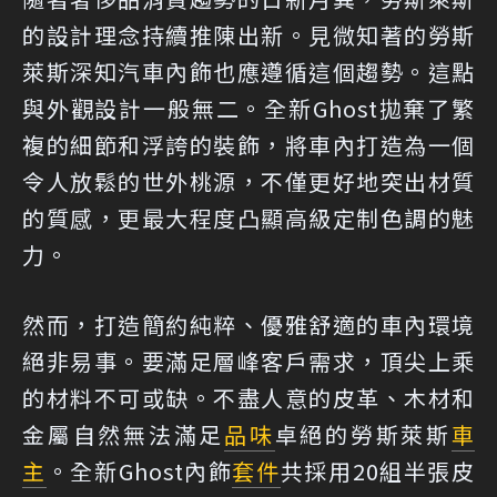
的設計理念持續推陳出新。見微知著的勞斯
萊斯深知汽車內飾也應遵循這個趨勢。這點
與外觀設計一般無二。全新Ghost拋棄了繁
複的細節和浮誇的裝飾，將車內打造為一個
令人放鬆的世外桃源，不僅更好地突出材質
的質感，更最大程度凸顯高級定制色調的魅
力。
然而，打造簡約純粹、優雅舒適的車內環境
絕非易事。要滿足層峰客戶需求，頂尖上乘
的材料不可或缺。不盡人意的皮革、木材和
金屬自然無法滿足
品味
卓絕的勞斯萊斯
車
主
。全新Ghost內飾
套件
共採用20組半張皮