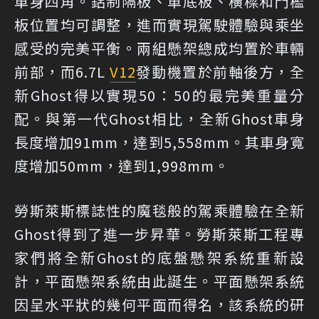
車身四角。鋁制隔板、車底板、橫樑和門檻
板位置均可調整，進而實現駕駛體驗與乘坐
感受的完美平衡。兩組懸架總成均置於車輛
前部，而6.7L
V12
發動機置於前軸後方，全
新Ghost得以實現50：50的最完美重量分
配。與第一代Ghost相比，全新Ghost車身
長度增加91mm，達到5,558mm。其車身寬
度增加50mm，達到1,998mm。
勞斯萊斯標誌性的魔毯般的駕乘體驗在全新
Ghost得到了進一步昇華。勞斯萊斯工程專
家們將全新Ghost的底盤懸架系統重新設
計，平面懸架系統由此誕生。平面懸架系統
因呈水平狀的幾何平面而得名，該系統的研