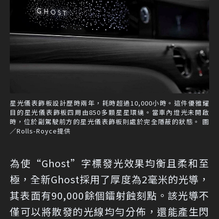
星光儀表飾板設計歷時兩年，耗時超過10,000小時。這件優雅耀
目的星光儀表飾板四周由850多顆星星環繞。當車內燈光未開啟
時，位於副駕駛前方的星光儀表飾板則處於完全隱蔽的狀態。 圖
／Rolls-Royce提供
為使“Ghost”字標發光效果均衡且柔和至
極，全新Ghost採用了厚度為2毫米的光導，
其表面有90,000餘個鐳射蝕刻點。該光導不
僅可以將散發的光線均勻分佈，還能產生閃