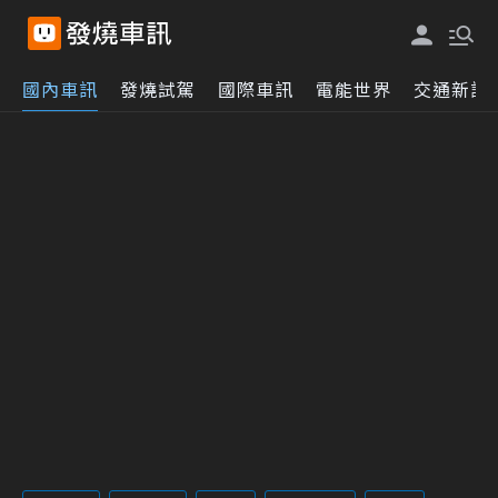
國內車訊
發燒試駕
國際車訊
電能世界
交通新訊