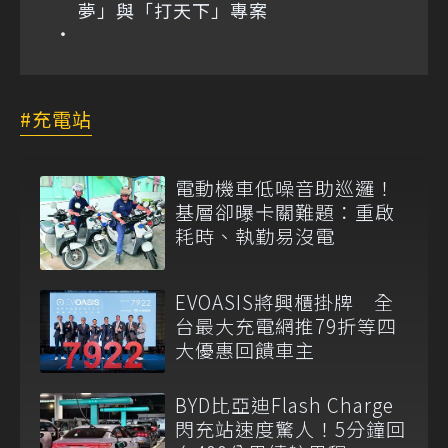
夢」與「打天下」專案
充電站
電動機車低噪音助巡邏！
基層卻曝卡關難題：重啟
耗時、執勤易沒電
EVOASIS將興櫃掛牌 全
台最大充電網推79折等四
大優惠回饋車主
BYD比亞迪Flash Charge
閃充站速度驚人！5分鐘回