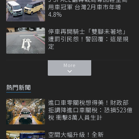
用車冠軍 台灣2月車市年增
4.8%
停車再開騎士「雙腳未著地」
遭罰引民怨！警回覆：這是規
定
More
熱門新聞
進口車零關稅想得美！財政部
拒調降進口車關稅：恐損523億
稅 衝擊8萬人員生計
空間大幅升級！全新