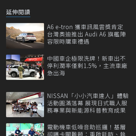
延伸閱讀
A6 e-tron 獲車訊風雲獎肯定
台灣奧迪推出 Audi A6 旗艦陣
容限時購車禮遇
中國車企極限洗牌！新車出不
停利潤率僅剩1.5%，主流車廠
急出海
NISSAN「小小汽車達人」體驗
活動圓滿落幕 展現日式職人服
務專業與新能源科普教育成果
電動機車低噪音助巡邏！基層
卻曝卡關難題：重啟耗時、執