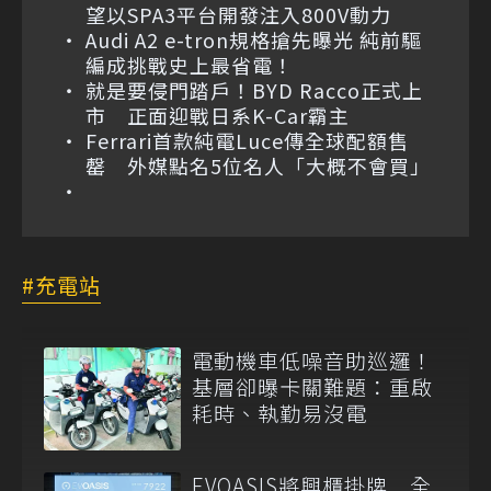
望以SPA3平台開發注入800V動力
Audi A2 e-tron規格搶先曝光 純前驅
編成挑戰史上最省電！
就是要侵門踏戶！BYD Racco正式上
市 正面迎戰日系K-Car霸主
Ferrari首款純電Luce傳全球配額售
罄 外媒點名5位名人「大概不會買」
充電站
電動機車低噪音助巡邏！
基層卻曝卡關難題：重啟
耗時、執勤易沒電
EVOASIS將興櫃掛牌 全