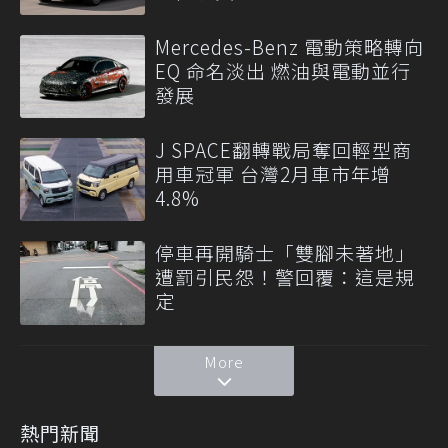
Mercedes-Benz 電動策略轉向
EQ 命名淡出 燃油與電動並行
發展
J SPACE翻轉戰局奪回輕型商
用車冠軍 台灣2月車市年增
4.8%
停車再開騎士「雙腳未著地」
遭罰引民怨！警回覆：這是規
定
More
熱門新聞