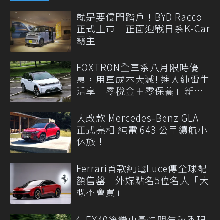
就是要侵門踏戶！BYD Racco
正式上市 正面迎戰日系K-Car
霸主
FOXTRON全車系八月限時優
惠，用車成本大減! 進入純電生
活享「零稅金＋零保養」新時
代
大改款 Mercedes-Benz GLA
正式亮相 純電 643 公里續航小
休旅！
Ferrari首款純電Luce傳全球配
額售罄 外媒點名5位名人「大
概不會買」
傳EX40後繼車最快明年秋季現