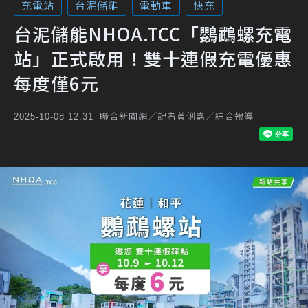
充電站
台泥儲能
電動車
快充
台泥儲能NHOA.TCC「鸚鵡螺充電
站」正式啟用！雙十連假充電優惠
每度僅6元
聯合新聞網／記者黃俐嘉／綜合報導
2025-10-08 12:31