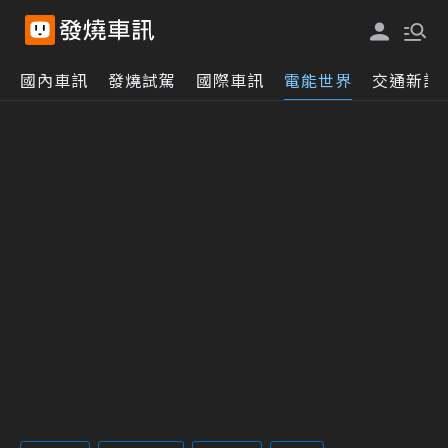
國內車訊
發燒試駕
國際車訊
電能世界
交通新訊