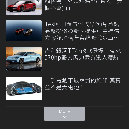
額售罄 外媒點名5位名人「大
概不會買」
Tesla 回應電池故障代碼 承諾
完整檢修換新、提供車主補償
方案並加倍全台維修代步車數
量
吉利銀河TT小改款登場 帶來
570hp最大馬力還有驚人續航
二手電動車最昂貴的維修 其實
並不是大電池！
More