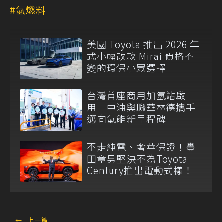
氫燃料
美國 Toyota 推出 2026 年
式小幅改款 Mirai 價格不
變的環保小眾選擇
台灣首座商用加氫站啟
用 中油與聯華林德攜手
邁向氫能新里程碑
不走純電、奢華保證！豐
田章男堅決不為Toyota
Century推出電動式樣！
←
上一篇