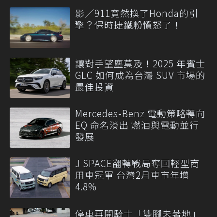
影／911竟然換了Honda的引
擎？保時捷鐵粉憤怒了！
讓對手望塵莫及！2025 年賓士
GLC 如何成為台灣 SUV 市場的
最佳投資
Mercedes-Benz 電動策略轉向
EQ 命名淡出 燃油與電動並行
發展
J SPACE翻轉戰局奪回輕型商
用車冠軍 台灣2月車市年增
4.8%
停車再開騎士「雙腳未著地」