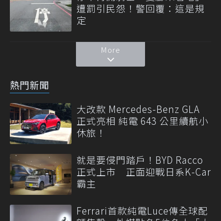
遭罰引民怨！警回覆：這是規
定
More
熱門新聞
大改款 Mercedes-Benz GLA
正式亮相 純電 643 公里續航小
休旅！
就是要侵門踏戶！BYD Racco
正式上市 正面迎戰日系K-Car
霸主
Ferrari首款純電Luce傳全球配