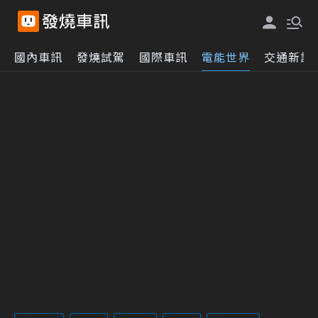
國內車訊
發燒試駕
國際車訊
電能世界
交通新訊