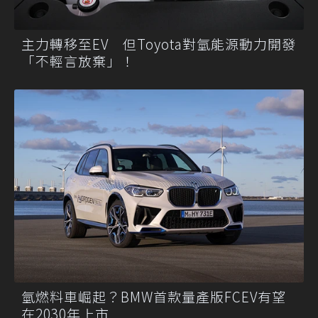
主力轉移至EV 但Toyota對氫能源動力開發
「不輕言放棄」！
氫燃料車崛起？BMW首款量產版FCEV有望
在2030年上市