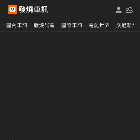
國內車訊
發燒試駕
國際車訊
電能世界
交通新訊