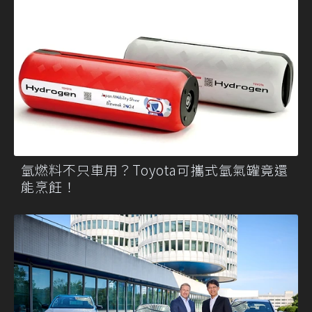
氫燃料不只車用？Toyota可攜式氫氣罐竟還
能烹飪！