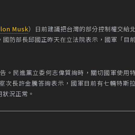
Elon Musk
）日前建議把台灣的部分控制權交給
。國防部長邱國正昨天在立法院表示，國軍「目
報告。民進黨立委何志偉質詢時，關切國軍使用
室次長許金騰答詢表示，國軍目前有七輛特斯
用狀況正常。