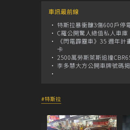
車訊最前線
特斯拉暴衝釀3傷600戶
C羅公開驚人總值私人車庫！千萬美
《閃電霹靂車》35 週年計
卡
2500萬勞斯萊斯追撞CB
李多慧大方公開車牌號碼
特斯拉