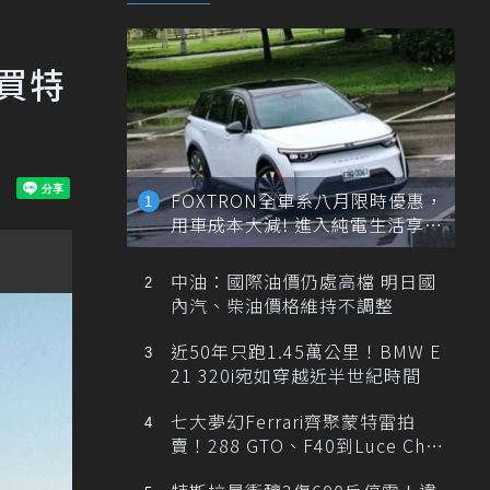
買特
FOXTRON全車系八月限時優惠，
用車成本大減! 進入純電生活享
「零稅金＋零保養」新時代
中油：國際油價仍處高檔 明日國
內汽、柴油價格維持不調整
近50年只跑1.45萬公里！BMW E
21 320i宛如穿越近半世紀時間
七大夢幻Ferrari齊聚蒙特雷拍
賣！288 GTO、F40到Luce Cha
ssis 0一次登場