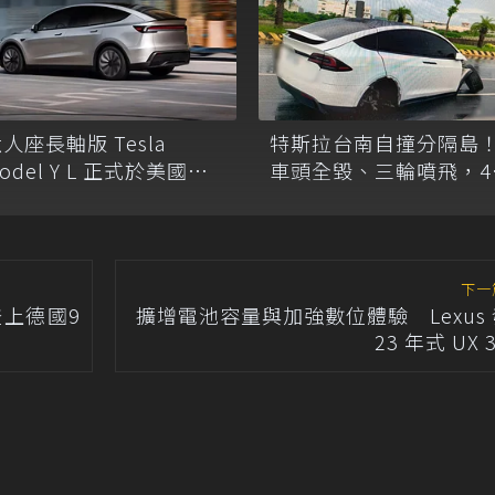
人座長軸版 Tesla
特斯拉台南自撞分隔島
odel Y L 正式於美國上
車頭全毀、三輪噴飛，4
市！
歲駕駛幸無傷
下一
光登上德國9
擴增電池容量與加強數位體驗 Lexus
23 年式 UX 