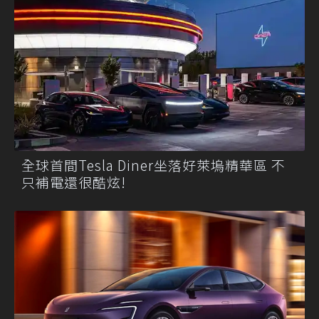
全球首間Tesla Diner坐落好萊塢精華區 不
只補電還很酷炫!