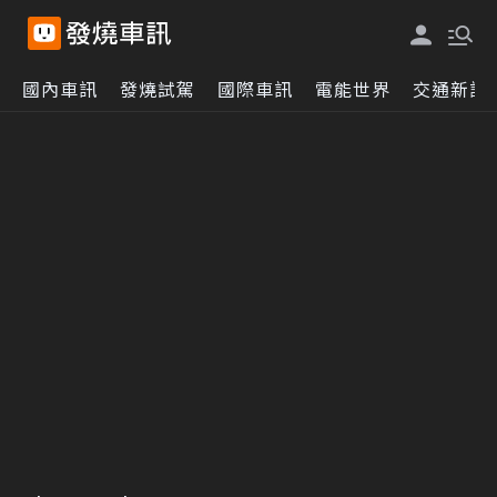
國內車訊
發燒試駕
國際車訊
電能世界
交通新訊