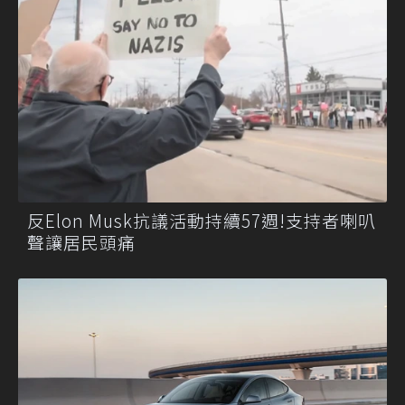
反Elon Musk抗議活動持續57週!支持者喇叭
聲讓居民頭痛