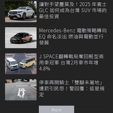
讓對手望塵莫及！2025 年賓士
GLC 如何成為台灣 SUV 市場的
最佳投資
Mercedes-Benz 電動策略轉向
EQ 命名淡出 燃油與電動並行
發展
J SPACE翻轉戰局奪回輕型商
用車冠軍 台灣2月車市年增
4.8%
停車再開騎士「雙腳未著地」
遭罰引民怨！警回覆：這是規
定
More