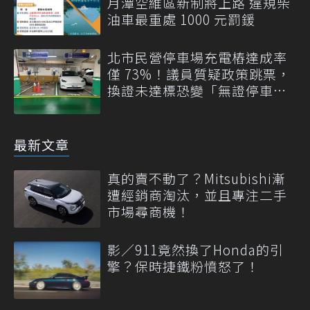
月潭空維區新制將上路 違規柴
油車最重處 1000 元罰鍰
北市民營停車場充電樁達成率
僅 73%！議員質疑政策跳票，
換證未達標恐變「無證停車
場」
最新文章
真的賣不動了？Mitsubishi漸
遭經銷商淘汰，並且專注二手
市場尋商機！
影／911竟然換了Honda的引
擎？保時捷鐵粉憤怒了！