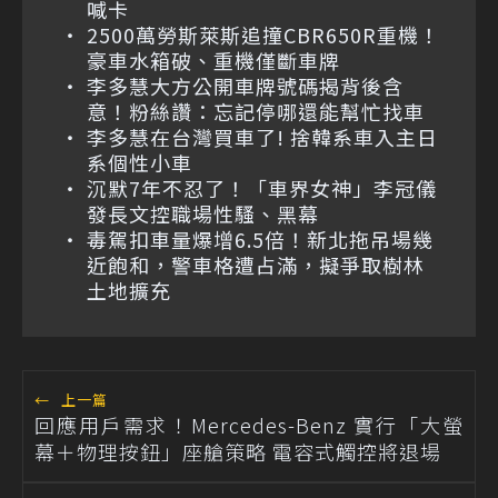
喊卡
2500萬勞斯萊斯追撞CBR650R重機！
豪車水箱破、重機僅斷車牌
李多慧大方公開車牌號碼揭背後含
意！粉絲讚：忘記停哪還能幫忙找車
李多慧在台灣買車了! 捨韓系車入主日
系個性小車
沉默7年不忍了！「車界女神」李冠儀
發長文控職場性騷、黑幕
毒駕扣車量爆增6.5倍！新北拖吊場幾
近飽和，警車格遭占滿，擬爭取樹林
土地擴充
←
上一篇
回應用戶需求！Mercedes-Benz 實行「大螢
幕＋物理按鈕」座艙策略 電容式觸控將退場