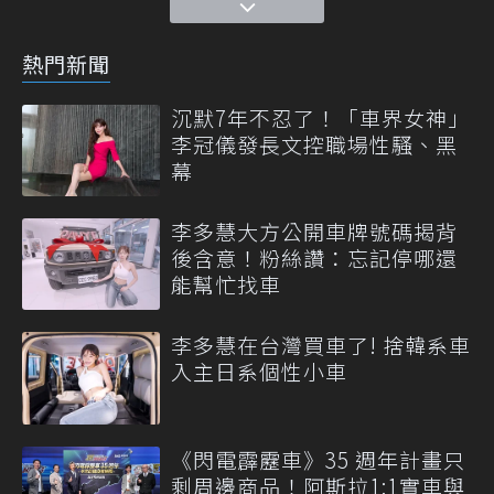
熱門新聞
沉默7年不忍了！「車界女神」
李冠儀發長文控職場性騷、黑
幕
李多慧大方公開車牌號碼揭背
後含意！粉絲讚：忘記停哪還
能幫忙找車
李多慧在台灣買車了! 捨韓系車
入主日系個性小車
《閃電霹靂車》35 週年計畫只
剩周邊商品！阿斯拉1:1實車與