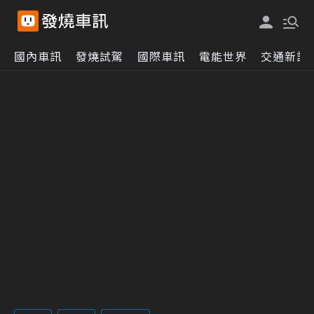
國內車訊
發燒試駕
國際車訊
電能世界
交通新訊