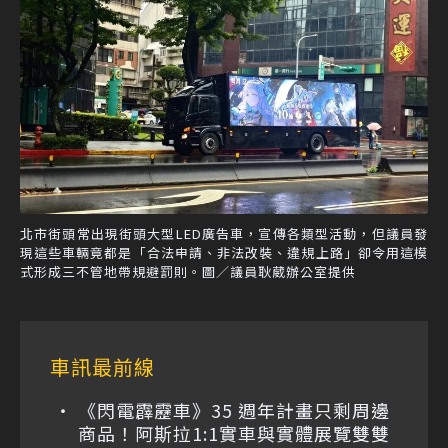
北市街頭常出現街頭大型LED廣告車，宣傳各類型活動，但議員發
現這些車輛竟都是「合法申請、非法改裝、違規上路」卻令用這模
式形成三不管地帶規避罰則。圖／議員耿葳辦公室提供
車訊最前線
《閃電霹靂車》35 週年計畫只剩周邊
商品！阿斯拉1:1實車與實體展覽雙雙