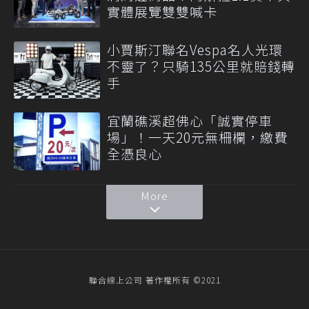
實體展覽雙雙喊卡
小賈斯汀聯名Vespa名人光環
不靈了？只騎135公里就賠錢轉
手
宜蘭礁溪超佛心「誠實停車
場」！一天20元無柵欄，繳費
全憑良心
More
聯合線上公司 著作權所有 ©2021