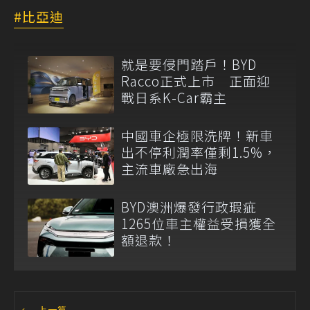
比亞迪
就是要侵門踏戶！BYD
Racco正式上市 正面迎
戰日系K-Car霸主
中國車企極限洗牌！新車
出不停利潤率僅剩1.5%，
主流車廠急出海
BYD澳洲爆發行政瑕疵
1265位車主權益受損獲全
額退款！
←
上一篇