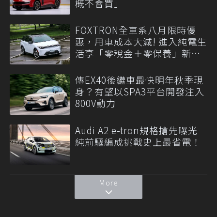
概不會買」
FOXTRON全車系八月限時優
惠，用車成本大減! 進入純電生
活享「零稅金＋零保養」新時
代
傳EX40後繼車最快明年秋季現
身？有望以SPA3平台開發注入
800V動力
Audi A2 e-tron規格搶先曝光
純前驅編成挑戰史上最省電！
More