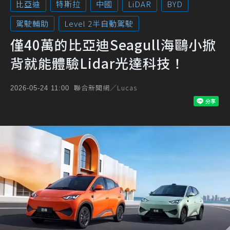
比亞迪
特斯拉
中國
LiDAR
BYD
駕駛輔助
Level 2半自動駕駛
僅40萬的比亞迪Seagull海鷗小掀
背就能體驗Lidar光達科技！
聯合新聞網／Lucas
2026-05-24 11:00