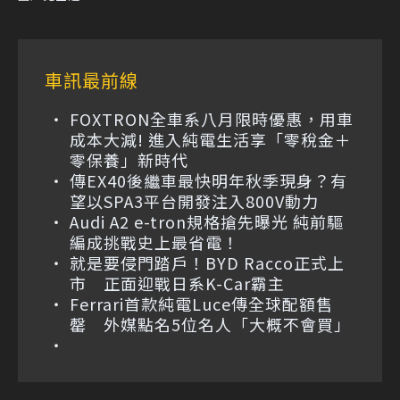
車訊最前線
FOXTRON全車系八月限時優惠，用車
成本大減! 進入純電生活享「零稅金＋
零保養」新時代
傳EX40後繼車最快明年秋季現身？有
望以SPA3平台開發注入800V動力
Audi A2 e-tron規格搶先曝光 純前驅
編成挑戰史上最省電！
就是要侵門踏戶！BYD Racco正式上
市 正面迎戰日系K-Car霸主
Ferrari首款純電Luce傳全球配額售
罄 外媒點名5位名人「大概不會買」