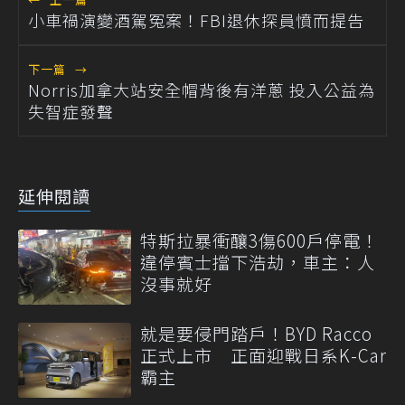
小車禍演變酒駕冤案！FBI退休探員憤而提告
下一篇
→
Norris加拿大站安全帽背後有洋蔥 投入公益為
失智症發聲
延伸閱讀
特斯拉暴衝釀3傷600戶停電！
違停賓士擋下浩劫，車主：人
沒事就好
就是要侵門踏戶！BYD Racco
正式上市 正面迎戰日系K-Car
霸主