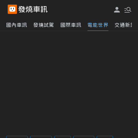
國內車訊
發燒試駕
國際車訊
電能世界
交通新訊