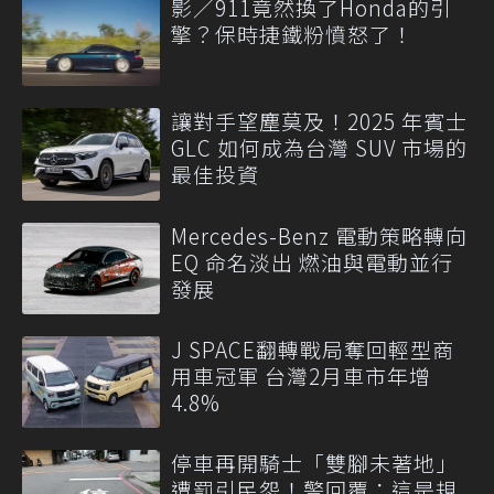
影／911竟然換了Honda的引
擎？保時捷鐵粉憤怒了！
讓對手望塵莫及！2025 年賓士
GLC 如何成為台灣 SUV 市場的
最佳投資
Mercedes-Benz 電動策略轉向
EQ 命名淡出 燃油與電動並行
發展
J SPACE翻轉戰局奪回輕型商
用車冠軍 台灣2月車市年增
4.8%
停車再開騎士「雙腳未著地」
遭罰引民怨！警回覆：這是規