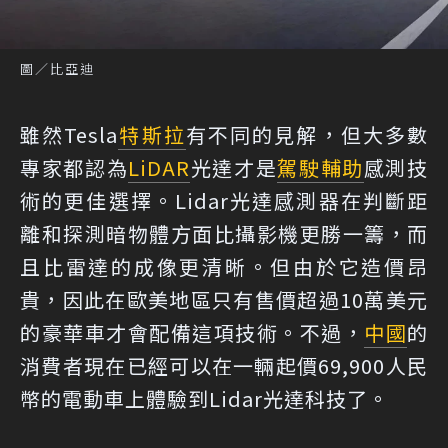
圖／比亞迪
雖然Tesla
特斯拉
有不同的見解，但大多數
專家都認為
LiDAR
光達才是
駕駛輔助
感測技
術的更佳選擇。Lidar光達感測器在判斷距
離和探測暗物體方面比攝影機更勝一籌，而
且比雷達的成像更清晰。但由於它造價昂
貴，因此在歐美地區只有售價超過10萬美元
的豪華車才會配備這項技術。不過，
中國
的
消費者現在已經可以在一輛起價69,900人民
幣的電動車上體驗到Lidar光達科技了。