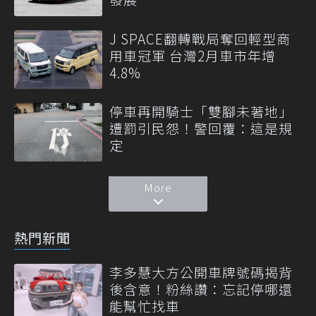
J SPACE翻轉戰局奪回輕型商
用車冠軍 台灣2月車市年增
4.8%
停車再開騎士「雙腳未著地」
遭罰引民怨！警回覆：這是規
定
More
熱門新聞
李多慧大方公開車牌號碼揭背
後含意！粉絲讚：忘記停哪還
能幫忙找車