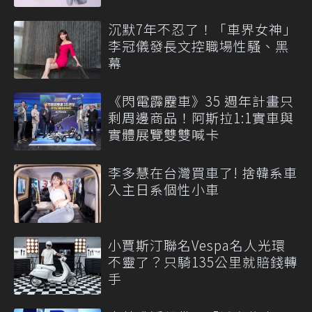
沉默7年不忍了！「車界女神」
李冠儀發長文控職場性騷、黑
幕
《閃電霹靂車》35 週年計畫只
剩周邊商品！阿斯拉1:1實車與
實體展覽雙雙喊卡
李多慧在台灣買車了! 捨韓系車
入主日系個性小車
小賈斯汀聯名Vespa名人光環
不靈了？只騎135公里就賠錢轉
手