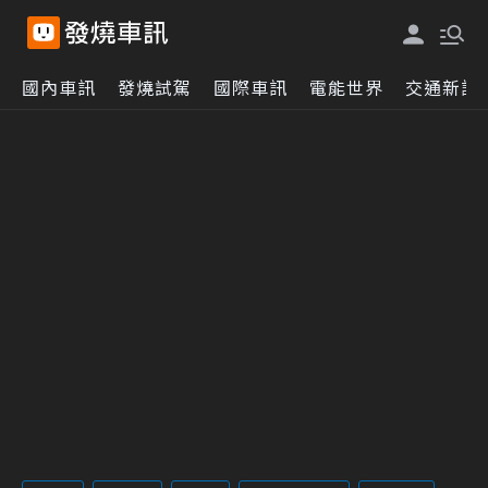
國內車訊
發燒試駕
國際車訊
電能世界
交通新訊