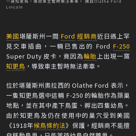
一窩知更鳥，導致車主暫時無法牽車。 摘自Olathe Ford
Lincoln
美國
堪薩斯州一間
Ford
經銷商
近日遇上罕
見交車插曲，一輛已售出的 Ford
F-250
Super Duty 皮卡，竟因為
輪胎
上出現一窩
知更鳥
，導致車主暫時無法牽車。
位於堪薩斯州奧拉西的 Olathe Ford 表示，
一隻知更鳥選中這輛 F-250 的輪胎作為築巢
地點，並在其中產下鳥蛋、孵出四隻幼鳥。
由於知更鳥及仍在使用中的巢穴受到美國
《1918年
候鳥條約法
》保護，經銷商不能擅
自移動鳥巢，只能等待幼鳥自然離巢。