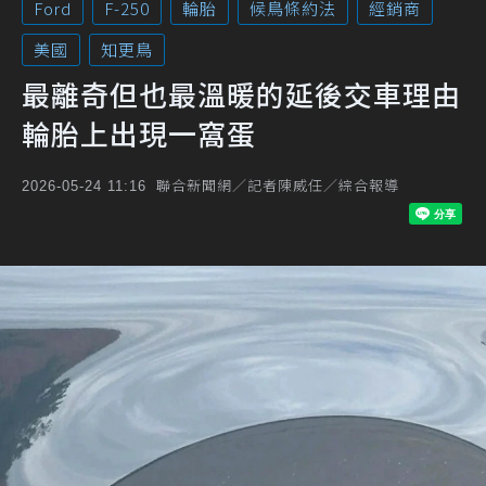
Ford
F-250
輪胎
候鳥條約法
經銷商
美國
知更鳥
最離奇但也最溫暖的延後交車理由
輪胎上出現一窩蛋
聯合新聞網／記者陳威任／綜合報導
2026-05-24 11:16