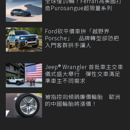
全球僅10輛！Ferrari為美國打
造Purosangue超限量系列
Ford砍平價車拚「越野界
Porsche」 品牌轉型卻恐把
入門客群拱手讓人
Jeep® Wrangler 首批車主交車
儀式盛大舉行 彈性交車滿足
準車主不同需求
被指控向傾銷廉價輪胎 歐洲
的中國輪胎將漲價！