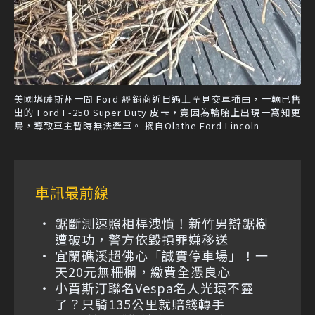
美國堪薩斯州一間 Ford 經銷商近日遇上罕見交車插曲，一輛已售
出的 Ford F-250 Super Duty 皮卡，竟因為輪胎上出現一窩知更
鳥，導致車主暫時無法牽車。 摘自Olathe Ford Lincoln
車訊最前線
鋸斷測速照相桿洩憤！新竹男辯鋸樹
遭破功，警方依毀損罪嫌移送
宜蘭礁溪超佛心「誠實停車場」！一
天20元無柵欄，繳費全憑良心
小賈斯汀聯名Vespa名人光環不靈
了？只騎135公里就賠錢轉手