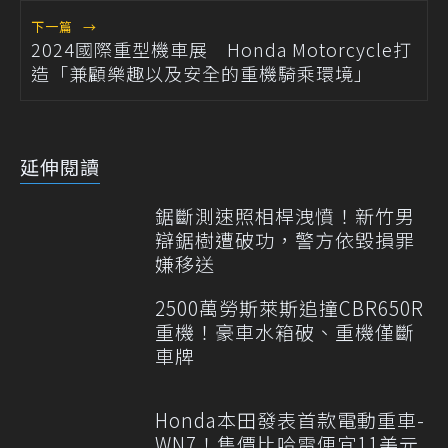
下一篇
→
2024國際重型機車展 Honda Motorcycle打
造「兼顧樂趣以及安全的重機騎乘環境」
延伸閱讀
鋸斷測速照相桿洩憤！新竹男
辯鋸樹遭破功，警方依毀損罪
嫌移送
2500萬勞斯萊斯追撞CBR650R
重機！豪車水箱破、重機僅斷
車牌
Honda本田發表首款電動重車-
WN7！售價比哈雷便宜11美元