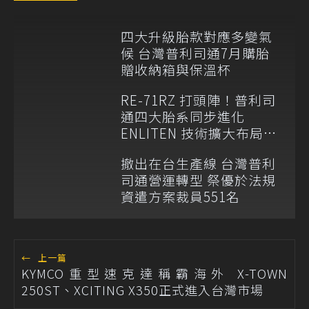
四大升級胎款對應多變氣
候 台灣普利司通7月購胎
贈收納箱與保溫杯
RE-71RZ 打頭陣！普利司
通四大胎系同步進化
ENLITEN 技術擴大布局多
元移動市場
撤出在台生產線 台灣普利
司通營運轉型 祭優於法規
資遣方案裁員551名
←
上一篇
KYMCO重型速克達稱霸海外 X-TOWN
250ST、XCITING X350正式進入台灣市場