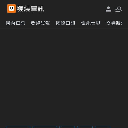
國內車訊
發燒試駕
國際車訊
電能世界
交通新訊