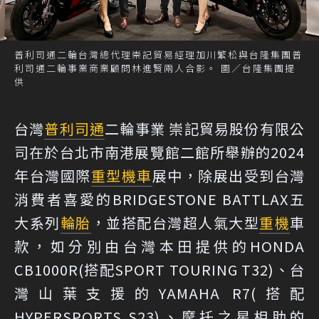
普利司通二輪台灣總代理崇記貿易經理加川繁松與台隆集團普
利司通二輪事業商業顧問林進賢兩人合影。 圖／台隆集團提
供
台灣
普利司通
二輪事業 崇記貿易股份有限公
司在於台北市南港展覽館二館所舉辦的2024
年台灣國際
重型機車
展中，除展出受到台灣
消費者喜愛的BRIDGESTONE BATTLAX五
大系列
輪胎
，並搭配台灣超人氣大型
重機
車
款，如分別由台灣本田提供的HONDA
CB1000R(搭配SPORT TOURING T32)、台
灣山葉支援的YAMAHA R7(搭配
HYPERSPORTS S23)、摩托之星相助的