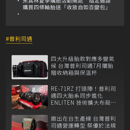
米其林夏季購胎活動開跑 指定通路
購買四條輪胎送「收放自如百變包」
普利司通
四大升級胎款對應多變氣
候 台灣普利司通7月購胎
贈收納箱與保溫杯
RE-71RZ 打頭陣！普利司
通四大胎系同步進化
ENLITEN 技術擴大布局多
元移動市場
撤出在台生產線 台灣普利
司通營運轉型 祭優於法規