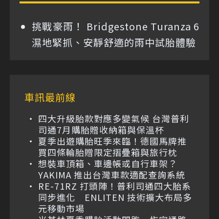
挑戰豪雨！ Bridgestone Turanza 6
濕地緊抓、安靜舒適的雨中試胎體驗
車訊最前線
四大升級胎款對應多變氣候 台灣普利
司通7月購胎贈收納箱與保溫杯
夏季出遊購胎旺季來臨！德國馬牌推
買四條輪胎贈限定摺疊箱與旅行枕
想裝車頂箱、車邊帳或自行車架？
YAKIMA 推出台灣車款適配查詢系統
RE-71RZ 打頭陣！普利司通四大胎系
同步進化 ENLITEN 技術擴大布局多
元移動市場