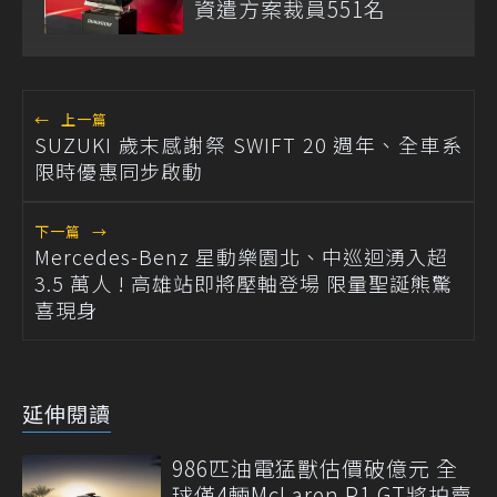
資遣方案裁員551名
←
上一篇
SUZUKI 歲末感謝祭 SWIFT 20 週年、全車系
限時優惠同步啟動
下一篇
→
Mercedes-Benz 星動樂園北、中巡迴湧入超
3.5 萬人 ! 高雄站即將壓軸登場 限量聖誕熊驚
喜現身
延伸閱讀
986匹油電猛獸估價破億元 全
球僅4輛McLaren P1 GT將拍賣