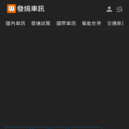
國內車訊
發燒試駕
國際車訊
電能世界
交通新訊