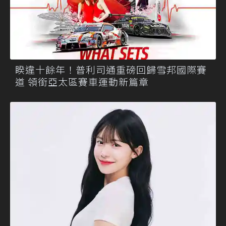
睽違十餘年！普利司通重磅回歸雪邦國際賽
道 領銜亞太區賽車運動新篇章