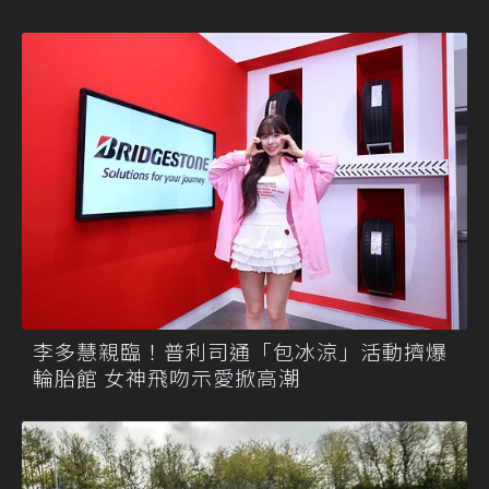
李多慧親臨！普利司通「包冰涼」活動擠爆
輪胎館 女神飛吻示愛掀高潮