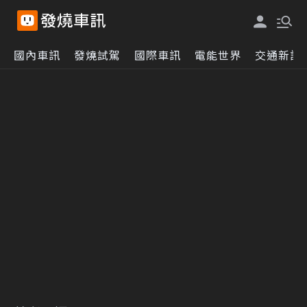
國內車訊
發燒試駕
國際車訊
電能世界
交通新訊