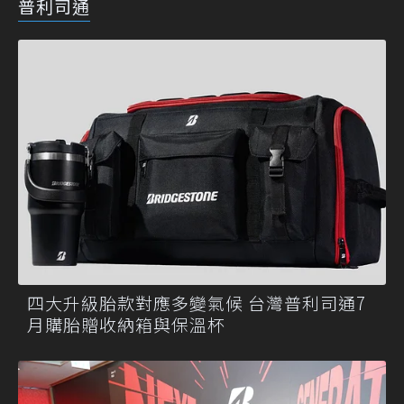
普利司通
四大升級胎款對應多變氣候 台灣普利司通7
月購胎贈收納箱與保溫杯