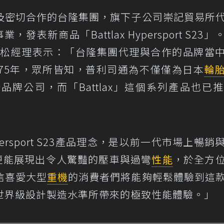
及密切合作的台隆集團，旗下子公司崇記貿易所
事業，發表新商品「Battlax Hypersport S23
繁松經理表示：「台隆集團代理與合作的品牌當
75年，眾所皆知，普利司通為不僅僅為日本
輪
牌公司，而「Battlax」這個系列產品也已推
ypersport S23產品理念，是以前一代市場上暢銷
更能展現出令人驚豔的壓車與過彎
性能
，於全方
信喜愛大型
重機
的消費者們將能夠輕鬆體驗到這
世界級設計製造水準所帶來的極致性能體驗。」