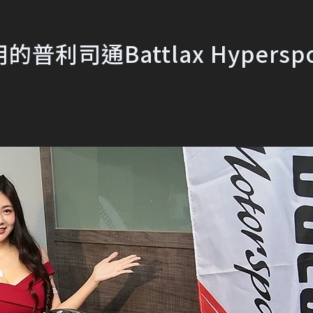
司通Battlax Hyperspo