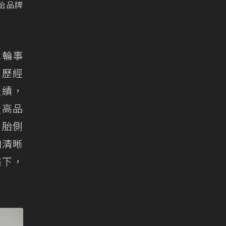
胎品牌
二輪事
，歷經
佳績，
最高品
，胎側
加清晰
態下，