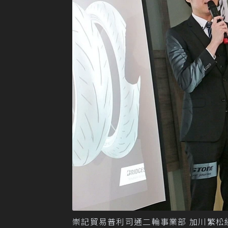
崇記貿易普利司通二輪事業部 加川繁