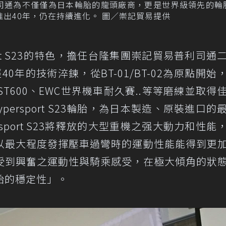
利司通為不僅僅為日本輪胎的龍頭廠商，更是世界級領先的輪
已推出40年，仍在持續進化。 圖／崇記貿易提供
rsport S23的特色，擔任台隆集團崇記貿易普利司通
0年的技術淬鍊，從BT-01/BT-02為原點開始
ST600、EWC世界機車耐久賽..等等磨練並取得
Hypersport S23輪胎，為日本製造、原裝進口的
persport S23將釋放的大型重機之强大動力和性能
以最大程度發揮壓車過彎時的運動性能能得到更
受到興奮之運動性與騎乘感受，在極大傾角的狀
胎的穩定性」。