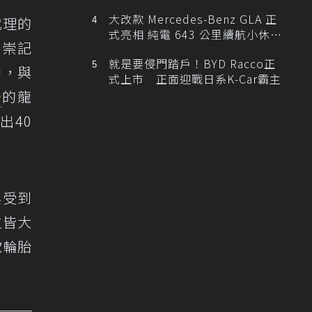
大改款 Mercedes-Benz GLA 正
代理的
式亮相 純電 643 公里續航小休
」。崇記
旅！
就是要侵門踏戶！BYD Racco正
中，與
式上市 正面迎戰日系K-Car霸主
胎
的龍
出40
與受到
位皆大
款輪胎