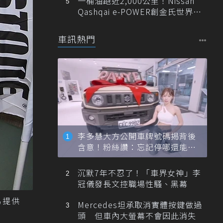
一桶油跑近2,000公里！Nissan
Qashqai e-POWER創金氏世界紀
錄
車訊熱門
李多慧大方公開車牌號碼揭背後
含意！粉絲讚：忘記停哪還能幫
忙找車
沉默7年不忍了！「車界女神」李
冠儀發長文控職場性騷、黑幕
易提供
Mercedes坦承取消實體按鍵做過
頭 但車內大螢幕不會因此消失