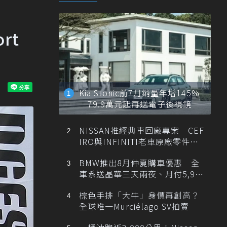
rt
Kia Stonic前7月銷量年增145%
79.9萬元起再送電子後視鏡
NISSAN推經典車回廠專案 CEF
IRO與INFINITI老車原廠零件最
低1折
BMW推出8月仲夏購車優惠 全
車系送晶華三天兩夜、月付5,900
元起
棕色手排「大牛」身價再創高？
全球唯一Murciélago SV拍賣