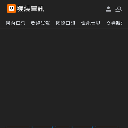
國內車訊
發燒試駕
國際車訊
電能世界
交通新訊