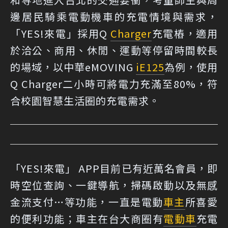
邊居民騎乘電動機車的充電情境與需求，
「YES!來電」採用Q
Charger
充電樁，適用
於洽公、商用、休閒、運動等停留時間較長
的場域，以中華eMOVING
iE125
為例，使用
Q Charger二小時可將電力充滿至80%，符
合校園智慧生活圈的充電需求。
「YES!來電」 APP目前已有近萬名會員，即
時空位查詢、一鍵導航，掃碼啟動以及無感
金流支付…等功能，一直是電動
車主
所喜愛
的便利功能；車主在台大商圈有
電動車
充電