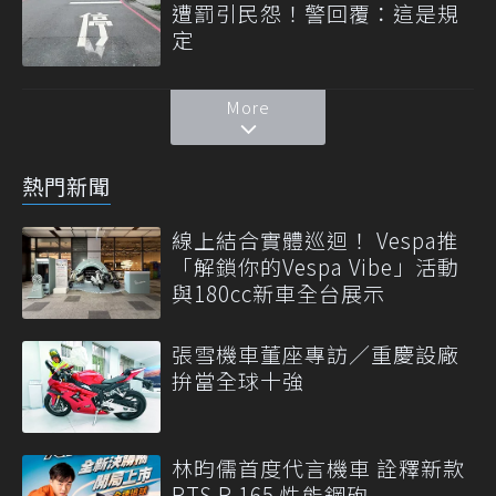
遭罰引民怨！警回覆：這是規
定
More
熱門新聞
線上結合實體巡迴！ Vespa推
「解鎖你的Vespa Vibe」活動
與180cc新車全台展示
張雪機車董座專訪／重慶設廠
拚當全球十強
林昀儒首度代言機車 詮釋新款
RTS R 165 性能鋼砲