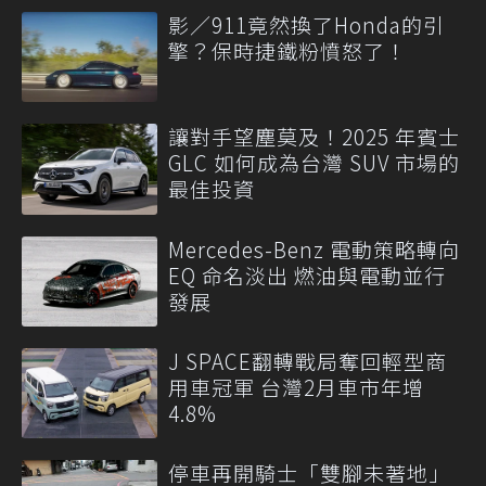
影／911竟然換了Honda的引
擎？保時捷鐵粉憤怒了！
讓對手望塵莫及！2025 年賓士
GLC 如何成為台灣 SUV 市場的
最佳投資
Mercedes-Benz 電動策略轉向
EQ 命名淡出 燃油與電動並行
發展
J SPACE翻轉戰局奪回輕型商
用車冠軍 台灣2月車市年增
4.8%
停車再開騎士「雙腳未著地」