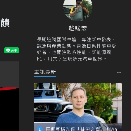
回饋
趙駿宏
長期追蹤國際車壇，專注新車發表、
試駕與產業動態。身為日系性能車愛
好者，也關注歐系性能、新能源與
F1，用文字呈現多元汽車世界。
車訊最新
馬斯克稱光達「徒勞之舉」！Wa