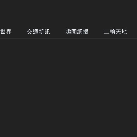
世界
交通新訊
趣聞網搜
二輪天地