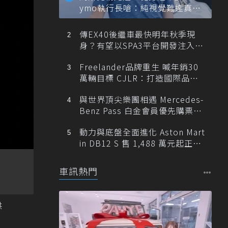
ymo執行長嗆：純視覺難達真正
自動駕駛
傳EX40後繼車最快明年秋季現
身？有望以SPA3平台開發注入80
0V動力
Freelander品牌重生 喊年銷30
萬輛目標 CJLR：打造國際品牌
半數銷量來自全球！
與世界頂尖樂團相遇 Mercedes-
Benz Pass 白金會員優先購票維
也納愛樂
動力與底盤全面進化 Aston Mart
in DB12 S 售 1,488 萬元起正式
登台
車訊熱門
供