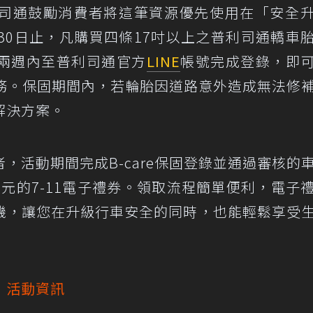
司通鼓勵消費者將這筆資源優先使用在「安全
1月30日止，凡購買四條17吋以上之普利司通轎車
兩週內至普利司通官方
LINE
帳號完成登錄，即
」服務。保固期間內，若輪胎因道路意外造成無法修
解決方案。
，活動期間完成B-care保固登錄並通過審核的
0元的7-11電子禮券。領取流程簡單便利，電子
機，讓您在升級行車安全的同時，也能輕鬆享受
」活動資訊