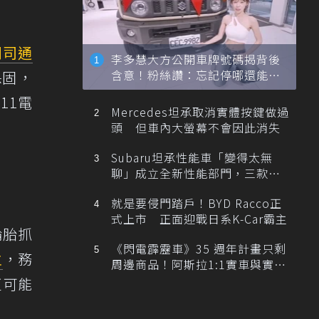
利司通
李多慧大方公開車牌號碼揭背後
含意！粉絲讚：忘記停哪還能幫
保固，
忙找車
11電
Mercedes坦承取消實體按鍵做過
頭 但車內大螢幕不會因此消失
Subaru坦承性能車「變得太無
聊」成立全新性能部門，三款手
排跑車開發中！
就是要侵門踏戶！BYD Racco正
式上市 正面迎戰日系K-Car霸主
輪胎抓
《閃電霹靂車》35 週年計畫只剩
主
，務
周邊商品！阿斯拉1:1實車與實體
展覽雙雙喊卡
更可能