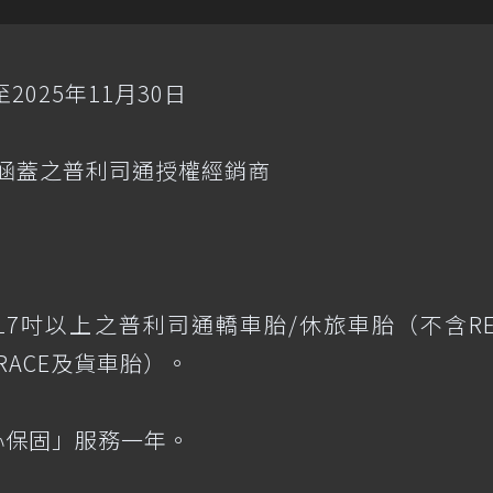
2025年11月30日
保固涵蓋之普利司通授權經銷商
17吋以上之普利司通轎車胎/休旅車胎（不含RE
A RACE及貨車胎）。
安心保固」服務一年。