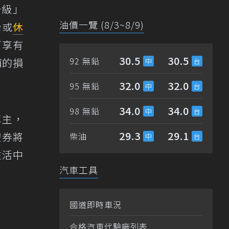
升級」
油價一覽 (8/3~8/9)
胎或
休
可享有
30.5
30.5
92 無鉛
補的損
32.0
32.0
95 無鉛
34.0
34.0
98 無鉛
車主，
29.3
29.1
禮券將
柴油
生活中
汽車工具
國道即時車況
合格汽車代驗廠列表