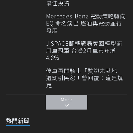
最佳投資
Mercedes-Benz 電動策略轉向
EQ 命名淡出 燃油與電動並行
發展
J SPACE翻轉戰局奪回輕型商
用車冠軍 台灣2月車市年增
4.8%
停車再開騎士「雙腳未著地」
遭罰引民怨！警回覆：這是規
定
More
熱門新聞