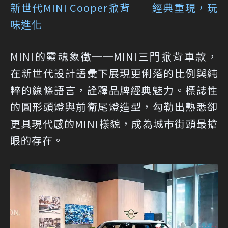
新世代MINI Cooper掀背──經典重現，玩
味進化
MINI的靈魂象徵──MINI三門掀背車款，
在新世代設計語彙下展現更俐落的比例與純
粹的線條語言，詮釋品牌經典魅力。標誌性
的圓形頭燈與前衛尾燈造型，勾勒出熟悉卻
更具現代感的MINI樣貌，成為城市街頭最搶
眼的存在。