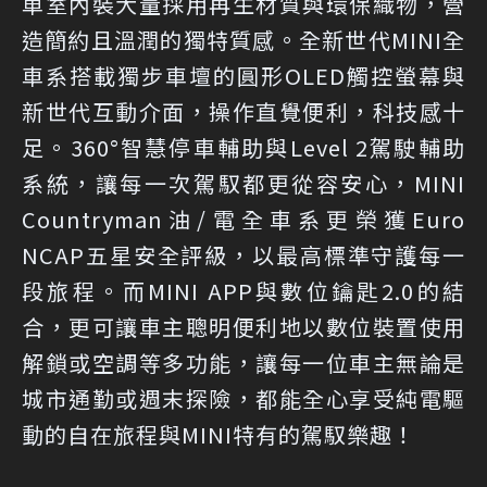
車室內裝大量採用再生材質與環保織物，營
造簡約且溫潤的獨特質感。全新世代MINI全
車系搭載獨步車壇的圓形OLED觸控螢幕與
新世代互動介面，操作直覺便利，科技感十
足。360°智慧停車輔助與Level 2駕駛輔助
系統，讓每一次駕馭都更從容安心，MINI
Countryman油/電全車系更榮獲Euro
NCAP五星安全評級，以最高標準守護每一
段旅程。而MINI APP與數位鑰匙2.0的結
合，更可讓車主聰明便利地以數位裝置使用
解鎖或空調等多功能，讓每一位車主無論是
城市通勤或週末探險，都能全心享受純電驅
動的自在旅程與MINI特有的駕馭樂趣！