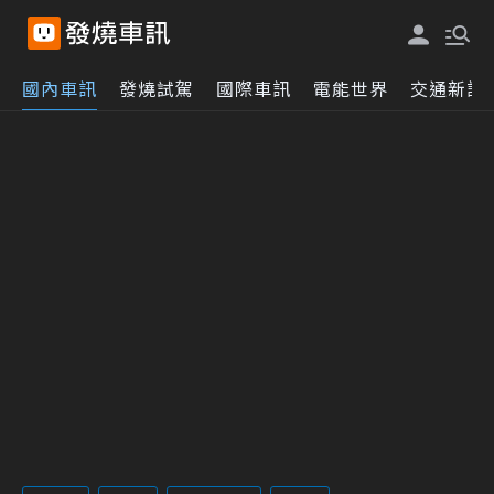
國內車訊
發燒試駕
國際車訊
電能世界
交通新訊