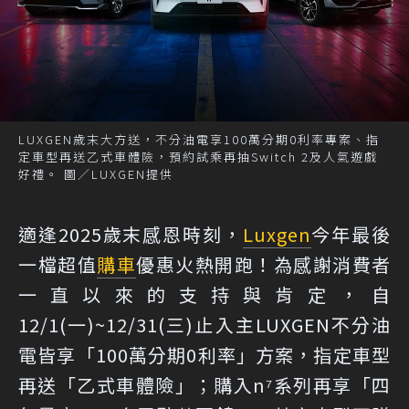
LUXGEN歲末大方送，不分油電享100萬分期0利率專案、指
定車型再送乙式車體險，預約試乘再抽Switch 2及人氣遊戲
好禮。 圖／LUXGEN提供
適逢2025歲末感恩時刻，
Luxgen
今年最後
一檔超值
購車
優惠火熱開跑！為感謝消費者
一直以來的支持與肯定，自
12/1(一)~12/31(三)止入主LUXGEN不分油
電皆享「100萬分期0利率」方案，指定車型
再送「乙式車體險」；購入n⁷系列再享「四