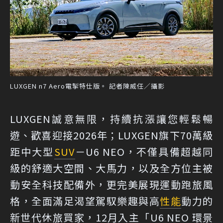
LUXGEN n7 Aero電掣特仕版。 記者陳威任／攝影
LUXGEN誠意無限，持續抗漲讓您輕鬆暢
遊、歡喜迎接2026年；LUXGEN旗下70萬級
距中大型
SUV
－U6 NEO，不僅具備超越同
級的舒適大空間、大馬力，以及全方位主被
動安全科技配備外，更完美展現運動跑旅風
格，全面滿足渴望駕馭樂趣與高
性能
動力的
新世代休旅買家，12月入主「U6 NEO 環景