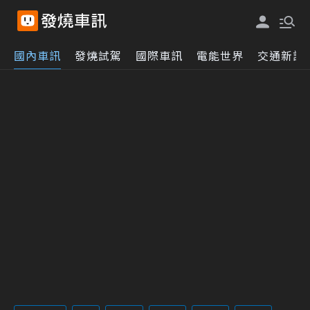
國內車訊
發燒試駕
國際車訊
電能世界
交通新訊