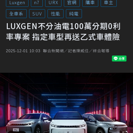
Luxgen
n7
URX
官網
購車
車主
全車系
SUV
性能
純電
LUXGEN不分油電100萬分期0利
率專案 指定車型再送乙式車體險
聯合新聞網／記者陳威任／綜合報導
2025-12-01 10:03