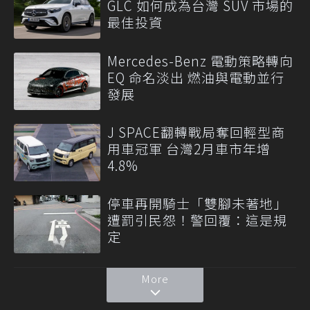
GLC 如何成為台灣 SUV 市場的
最佳投資
Mercedes-Benz 電動策略轉向
EQ 命名淡出 燃油與電動並行
發展
J SPACE翻轉戰局奪回輕型商
用車冠軍 台灣2月車市年增
4.8%
停車再開騎士「雙腳未著地」
遭罰引民怨！警回覆：這是規
定
More