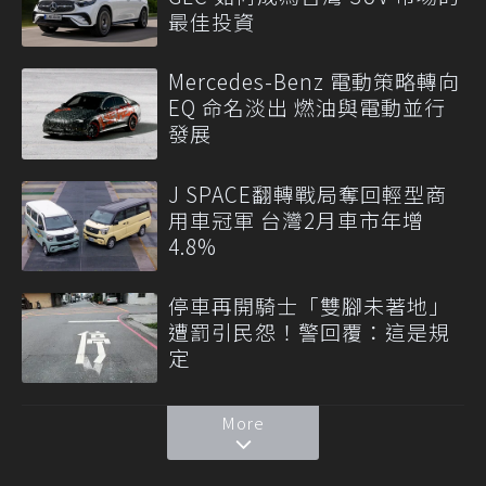
最佳投資
Mercedes-Benz 電動策略轉向
EQ 命名淡出 燃油與電動並行
發展
J SPACE翻轉戰局奪回輕型商
用車冠軍 台灣2月車市年增
4.8%
停車再開騎士「雙腳未著地」
遭罰引民怨！警回覆：這是規
定
More