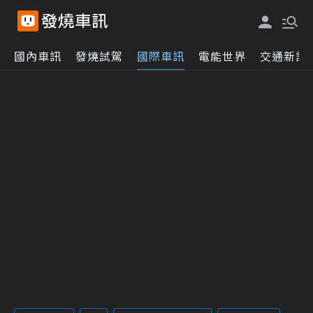
國內車訊
發燒試駕
國際車訊
電能世界
交通新訊