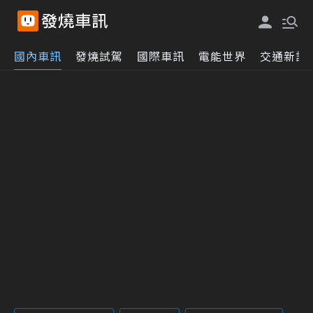
國內車訊
發燒試駕
國際車訊
電能世界
交通新訊