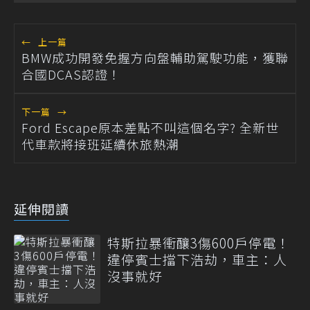
←
上一篇
BMW成功開發免握方向盤輔助駕駛功能，獲聯
合國DCAS認證！
下一篇
→
Ford Escape原本差點不叫這個名字? 全新世
代車款將接班延續休旅熱潮
延伸閱讀
特斯拉暴衝釀3傷600戶停電！
違停賓士擋下浩劫，車主：人
沒事就好