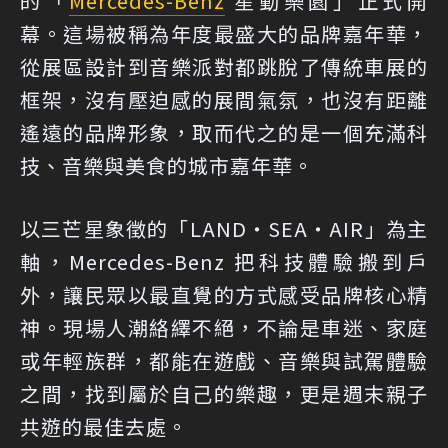
的「
Mercedes-Benz
星動樂園」正式開
幕。這場被稱為年度最盛大的品牌嘉年華，
從展區設計到音樂派對都跳脫了傳統車展的
框架，沒有壓迫感的展間氣氛，也沒有距離
遙遠的品牌形象，取而代之的是一個充滿科
技、音樂與美食的城市嘉年華。
以三芒星象徵的「LAND・SEA・AIR」為主
軸，Mercedes-Benz 把科技體驗搬到戶
外，讓民眾以最直覺的方式感受品牌核心精
神。現場人潮絡繹不絕，不論是車迷、家庭
或年輕族群，都能在遊戲、音樂與試駕體驗
之間，找到屬於自己的樂趣，更是週末親子
共遊的最佳去處。