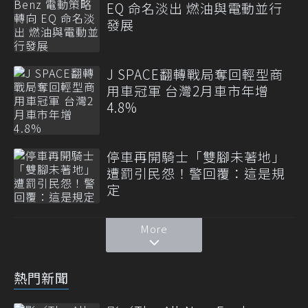
EQ 命名淡出 燃油與電動並行
發展
J SPACE翻轉戰局奪回輕型商
用車冠軍 台灣2月車市年增
4.8%
停車再開騎士「雙腳未著地」
遭罰引民怨！警回覆：這是規
定
More
熱門新聞