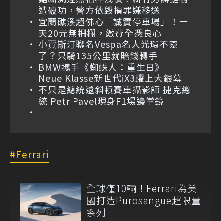
遭破功，警方依毀損罪嫌移送
宜蘭礁溪超佛心「誠實停車場」！一
天20元無柵欄，繳費全憑良心
小賈斯汀聯名Vespa名人光環不靈
了？只騎135公里就賠錢轉手
BMW攜手《蜘蛛人：重生日》
Neue Klasse新世代iX3躍上大銀幕
不只是總統還斜槓賽車攝影師 捷克總
統 Petr Pavel現身F1場邊掌鏡
Ferrari
全球僅10輛！Ferrari為美
國打造Purosangue超限量
系列