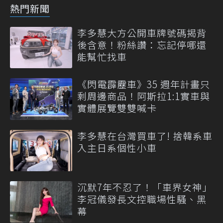
熱門新聞
李多慧大方公開車牌號碼揭背
後含意！粉絲讚：忘記停哪還
能幫忙找車
《閃電霹靂車》35 週年計畫只
剩周邊商品！阿斯拉1:1實車與
實體展覽雙雙喊卡
李多慧在台灣買車了! 捨韓系車
入主日系個性小車
沉默7年不忍了！「車界女神」
李冠儀發長文控職場性騷、黑
幕