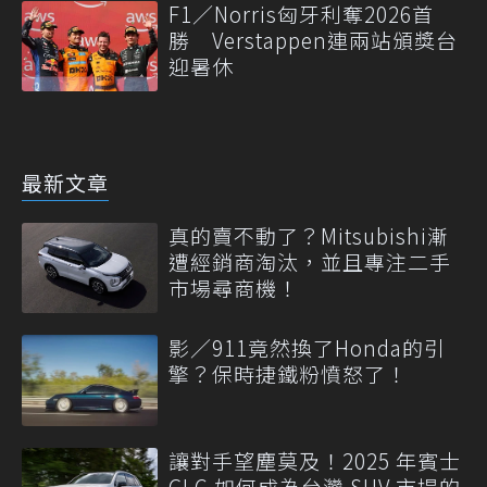
F1／Norris匈牙利奪2026首
勝 Verstappen連兩站頒獎台
迎暑休
最新文章
真的賣不動了？Mitsubishi漸
遭經銷商淘汰，並且專注二手
市場尋商機！
影／911竟然換了Honda的引
擎？保時捷鐵粉憤怒了！
讓對手望塵莫及！2025 年賓士
GLC 如何成為台灣 SUV 市場的