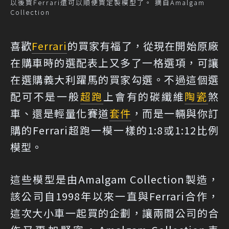
以後買Ferrari還可以順便買定製模型了。 摘自Amalgam
Collection
喜歡
Ferrari
的買家有福了，從現在開始原廠
在購車時的選配表上又多了一格選項，可讓
在選購義大利躍馬的買家勾選。不過這個選
配可不是一般
超跑
上會有的碳纖維
陶瓷
煞
車、還是輕量化賽道
套件
，而是一輛與你訂
購的Ferrari超跑一模一樣的1:8或1:12比例
模型。
這些模型是由Amalgam Collection製造，
該公司自1998年以來一直與Ferrari合作，
這次大小車一起買的企劃，讓兩間公司的合