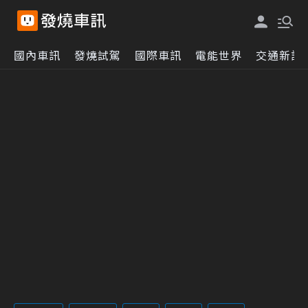
國內車訊
發燒試駕
國際車訊
電能世界
交通新訊