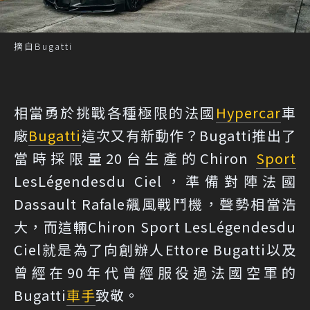
摘自Bugatti
相當勇於挑戰各種極限的法國
Hypercar
車
廠
Bugatti
這次又有新動作？Bugatti推出了
當時採限量20台生產的Chiron
Sport
LesLégendesdu Ciel，準備對陣法國
Dassault Rafale飆風戰鬥機，聲勢相當浩
大，而這輛Chiron Sport LesLégendesdu
Ciel就是為了向創辦人Ettore Bugatti以及
曾經在90年代曾經服役過法國空軍的
Bugatti
車手
致敬。