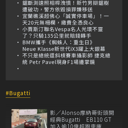
鋸斷測速照相桿洩憤！新竹男辯鋸樹
遭破功，警方依毀損罪嫌移送
宜蘭礁溪超佛心「誠實停車場」！一
天20元無柵欄，繳費全憑良心
小賈斯汀聯名Vespa名人光環不靈
了？只騎135公里就賠錢轉手
BMW攜手《蜘蛛人：重生日》
Neue Klasse新世代iX3躍上大銀幕
不只是總統還斜槓賽車攝影師 捷克總
統 Petr Pavel現身F1場邊掌鏡
Bugatti
影／Alonso摩納哥街頭開
經典Bugatti EB110 GT
加入逾10億超跑車庫