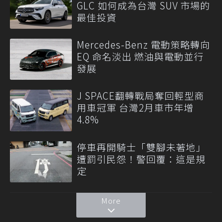
GLC 如何成為台灣 SUV 市場的
最佳投資
Mercedes-Benz 電動策略轉向
EQ 命名淡出 燃油與電動並行
發展
J SPACE翻轉戰局奪回輕型商
用車冠軍 台灣2月車市年增
4.8%
停車再開騎士「雙腳未著地」
遭罰引民怨！警回覆：這是規
定
More