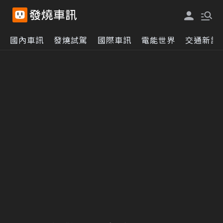
國內車訊
發燒試駕
國際車訊
電能世界
交通新訊