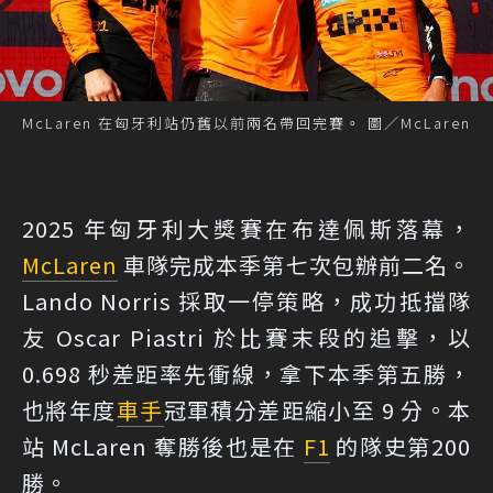
McLaren 在匈牙利站仍舊以前兩名帶回完賽。 圖／McLaren
2025 年匈牙利大獎賽在布達佩斯落幕，
McLaren
車隊完成本季第七次包辦前二名。
Lando Norris 採取一停策略，成功抵擋隊
友 Oscar Piastri 於比賽末段的追擊，以
0.698 秒差距率先衝線，拿下本季第五勝，
也將年度
車手
冠軍積分差距縮小至 9 分。本
站 McLaren 奪勝後也是在
F1
的隊史第200
勝。