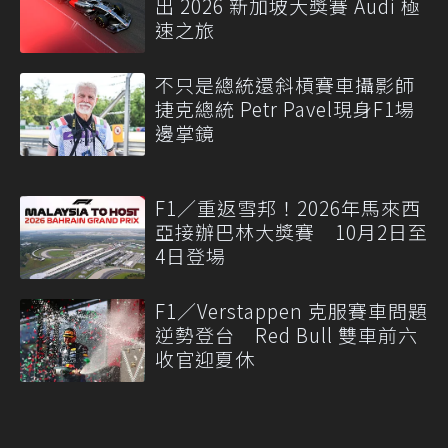
出 2026 新加坡大獎賽 Audi 極
速之旅
不只是總統還斜槓賽車攝影師
捷克總統 Petr Pavel現身F1場
邊掌鏡
F1／重返雪邦！2026年馬來西
亞接辦巴林大獎賽 10月2日至
4日登場
F1／Verstappen 克服賽車問題
逆勢登台 Red Bull 雙車前六
收官迎夏休