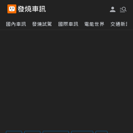
國內車訊
發燒試駕
國際車訊
電能世界
交通新訊