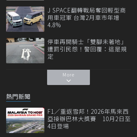
J SPACE翻轉戰局奪回輕型商
用車冠軍 台灣2月車市年增
4.8%
停車再開騎士「雙腳未著地」
遭罰引民怨！警回覆：這是規
定
More
熱門新聞
F1／重返雪邦！2026年馬來西
亞接辦巴林大獎賽 10月2日至
4日登場