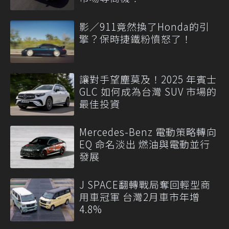
影／911竟然換了Honda的引
擎？保時捷鐵粉憤怒了！
讓對手望塵莫及！2025 年賓士
GLC 如何成為台灣 SUV 市場的
最佳投資
Mercedes-Benz 電動策略轉向
EQ 命名淡出 燃油與電動並行
發展
J SPACE翻轉戰局奪回輕型商
用車冠軍 台灣2月車市年增
4.8%