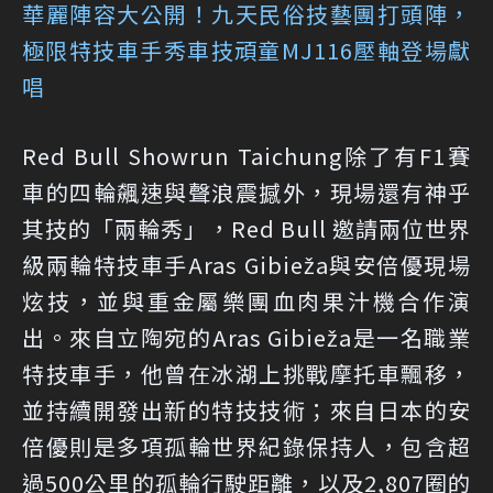
華麗陣容大公開！九天民俗技藝團打頭陣，
極限特技車手秀車技頑童MJ116壓軸登場獻
唱
Red Bull Showrun Taichung除了有F1賽
車的四輪飆速與聲浪震撼外，現場還有神乎
其技的「兩輪秀」，Red Bull 邀請兩位世界
級兩輪特技車手Aras Gibieža與安倍優現場
炫技，並與重金屬樂團血肉果汁機合作演
出。來自立陶宛的Aras Gibieža是一名職業
特技車手，他曾在冰湖上挑戰摩托車飄移，
並持續開發出新的特技技術；來自日本的安
倍優則是多項孤輪世界紀錄保持人，包含超
過500公里的孤輪行駛距離，以及2,807圈的