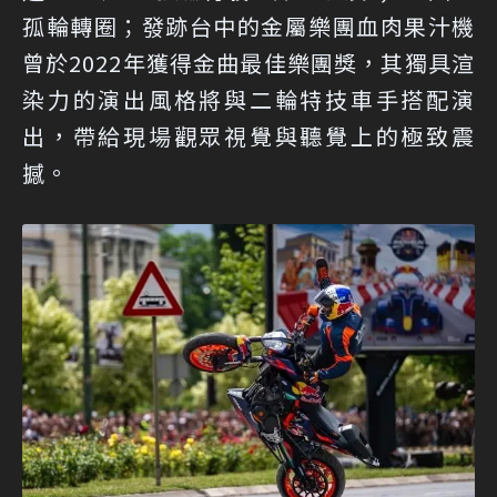
孤輪轉圈；發跡台中的金屬樂團血肉果汁機
曾於2022年獲得金曲最佳樂團獎，其獨具渲
染力的演出風格將與二輪特技車手搭配演
出，帶給現場觀眾視覺與聽覺上的極致震
撼。