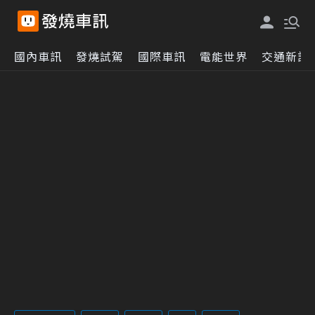
國內車訊
發燒試駕
國際車訊
電能世界
交通新訊