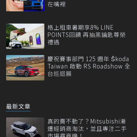
在嘴裡
格上租車暑期享8% LINE
POINTS回饋 再抽黑鑰匙尊榮
禮遇
慶祝賽事部門 125 週年 Škoda
Taiwan 啟動 RS Roadshow 全
台巡迴展
最新文章
真的賣不動了？Mitsubishi漸
遭經銷商淘汰，並且專注二手
市場尋商機！