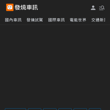
國內車訊
發燒試駕
國際車訊
電能世界
交通新訊