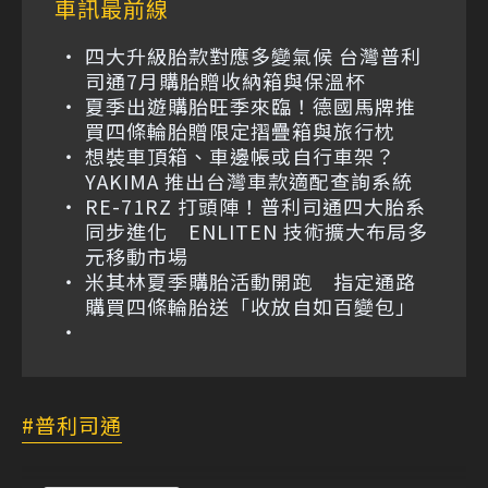
車訊最前線
四大升級胎款對應多變氣候 台灣普利
司通7月購胎贈收納箱與保溫杯
夏季出遊購胎旺季來臨！德國馬牌推
買四條輪胎贈限定摺疊箱與旅行枕
想裝車頂箱、車邊帳或自行車架？
YAKIMA 推出台灣車款適配查詢系統
RE-71RZ 打頭陣！普利司通四大胎系
同步進化 ENLITEN 技術擴大布局多
元移動市場
米其林夏季購胎活動開跑 指定通路
購買四條輪胎送「收放自如百變包」
普利司通