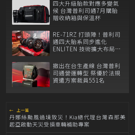
四大升級胎款對應多變氣
候 台灣普利司通7月購胎
贈收納箱與保溫杯
RE-71RZ 打頭陣！普利司
通四大胎系同步進化
ENLITEN 技術擴大布局多
元移動市場
撤出在台生產線 台灣普利
司通營運轉型 祭優於法規
資遣方案裁員551名
←
上一篇
丹娜絲颱風過境致災！Kia總代理台灣森那美
起亞啟動天災受損車輛補助專案