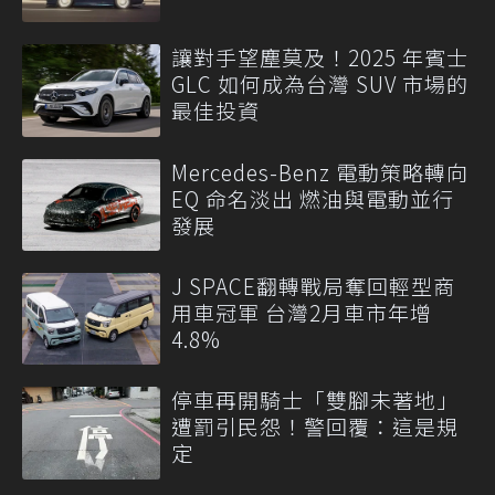
讓對手望塵莫及！2025 年賓士
GLC 如何成為台灣 SUV 市場的
最佳投資
Mercedes-Benz 電動策略轉向
EQ 命名淡出 燃油與電動並行
發展
J SPACE翻轉戰局奪回輕型商
用車冠軍 台灣2月車市年增
4.8%
停車再開騎士「雙腳未著地」
遭罰引民怨！警回覆：這是規
定