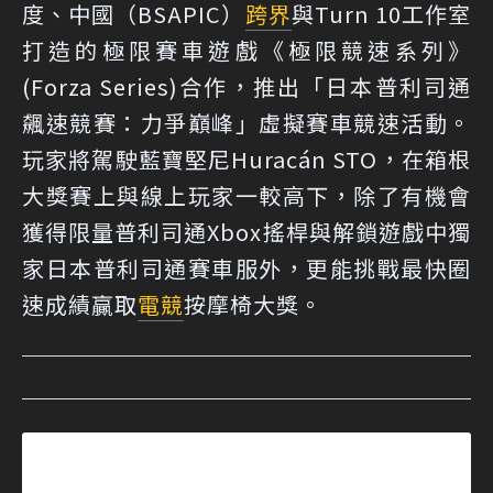
度、中國（BSAPIC）
跨界
與Turn 10工作室
打造的極限賽車遊戲《極限競速系列》
(Forza Series)合作，推出「日本普利司通
飆速競賽：力爭巔峰」虛擬賽車競速活動。
玩家將駕駛藍寶堅尼Huracán STO，在箱根
大獎賽上與線上玩家一較高下，除了有機會
獲得限量普利司通Xbox搖桿與解鎖遊戲中獨
家日本普利司通賽車服外，更能挑戰最快圈
速成績贏取
電競
按摩椅大獎。