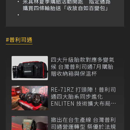
米其林夏季購胎活動開跑 指定通路
購買四條輪胎送「收放自如百變包」
普利司通
四大升級胎款對應多變氣
候 台灣普利司通7月購胎
贈收納箱與保溫杯
RE-71RZ 打頭陣！普利司
通四大胎系同步進化
ENLITEN 技術擴大布局多
元移動市場
撤出在台生產線 台灣普利
司通營運轉型 祭優於法規