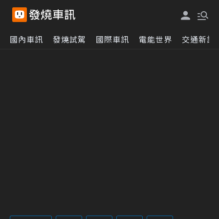
國內車訊
發燒試駕
國際車訊
電能世界
交通新訊