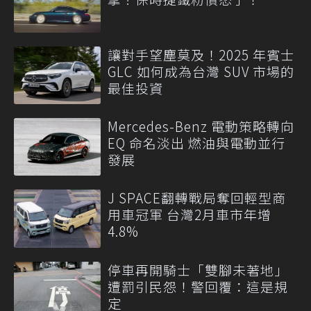
讓對手望塵莫及！2025 年賓士
GLC 如何成為台灣 SUV 市場的
最佳投資
Mercedes-Benz 電動策略轉向
EQ 命名淡出 燃油與電動並行
發展
J SPACE翻轉戰局奪回輕型商
用車冠軍 台灣2月車市年增
4.8%
停車再開騎士「雙腳未著地」
遭罰引民怨！警回覆：這是規
定