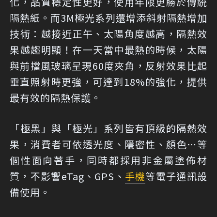
化，品質穩定性更好，使用年限更勝於傳統
隔熱紙。而3M極光系列還增添斜射隔熱增加
技術：越接近正午、太陽角度越高，隔熱效
果越趨明顯！在一天當中最熱的時候，太陽
與前擋風玻璃呈現60度夾角，反射效果比起
垂直照射時更強，可達到18%的強化，提供
最有效的隔熱保護。
「極黑」與「極光」系列皆有頂級的隔熱效
果，消費者可依透光度、隱密性、顏色…等
個性面向著手，同時都採用非金屬塗佈材
質，不影響eTag、GPS、
手機
等電子通訊設
備使用。