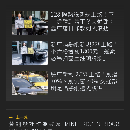
228 隔熱紙新規上路！下
一步輪到舊車？交通部：
舊車落日條款列入滾動檢
討
新車隔熱紙新規228上路！
不合格者罰1800元「逾期
恐吊扣甚至註銷牌照」
驗車新制 2/28 上路！前擋
70%、前側窗 40% 交通部
明定隔熱紙透光標準
←
上一篇
黃銅設計作為靈感 MINI FROZEN BRASS