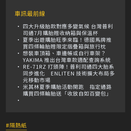
車訊最前線
四大升級胎款對應多變氣候 台灣普利
司通7月購胎贈收納箱與保溫杯
夏季出遊購胎旺季來臨！德國馬牌推
買四條輪胎贈限定摺疊箱與旅行枕
想裝車頂箱、車邊帳或自行車架？
YAKIMA 推出台灣車款適配查詢系統
RE-71RZ 打頭陣！普利司通四大胎系
同步進化 ENLITEN 技術擴大布局多
元移動市場
米其林夏季購胎活動開跑 指定通路
購買四條輪胎送「收放自如百變包」
隔熱紙