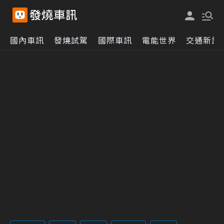
國內車訊
發燒試駕
國際車訊
電能世界
交通新訊