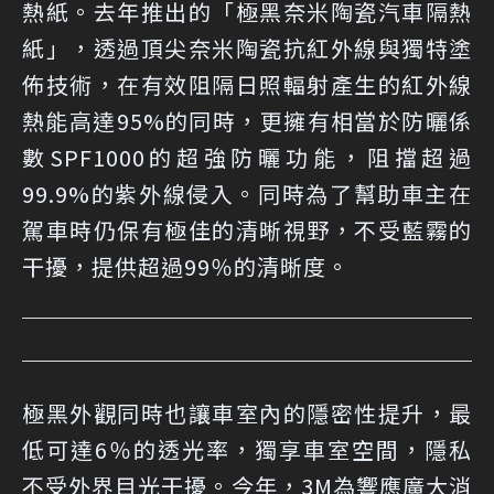
熱紙。去年推出的「極黑奈米陶瓷汽車隔熱
紙」，透過頂尖奈米陶瓷抗紅外線與獨特塗
佈技術，在有效阻隔日照輻射產生的紅外線
熱能高達95%的同時，更擁有相當於防曬係
數SPF1000的超強防曬功能，阻擋超過
99.9%的紫外線侵入。同時為了幫助車主在
駕車時仍保有極佳的清晰視野，不受藍霧的
干擾，提供超過99％的清晰度。
極黑外觀同時也讓車室內的隱密性提升，最
低可達6％的透光率，獨享車室空間，隱私
不受外界目光干擾。今年，3M為響應廣大消