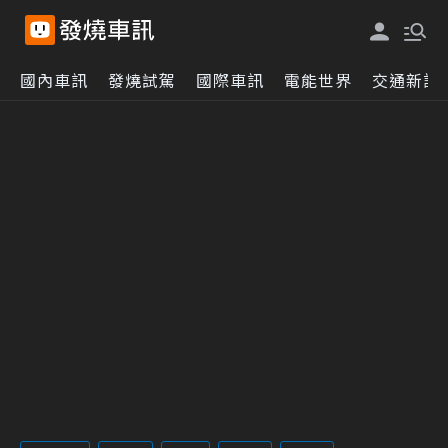
國內車訊
發燒試駕
國際車訊
電能世界
交通新訊