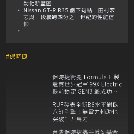
動化新藍圖
Nissan GT-R R35 劃下句點 田村宏
志與一段橫跨四分之一世紀的性能信
仰
保時捷
保時捷衛冕 Formula E 製
造商世界冠軍 99X Electric
提前鎖定 GEN3 最成功賽
車
RUF發表全新B8水平對臥
八缸引擎！無電力輔助也
突破千匹馬力
台灣保時捷攜手博幼基金