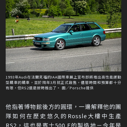
1993年Audi在法蘭克福的IAA國際車展上宣布即將推出高性能運動
型轎車的轎車，並於隔年3月就正式啟售，儘管時間和預算都十分
有限，但RS2還是按時推出了。 圖／Porsche提供
他指著博物館後方的圓環，一邊解釋他的團
隊如何在歷史悠久的Rossle大樓中生產
RS2，這也是賓士500 E的製造地－今年是