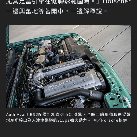
尤其是當引擎在低轉速範圍時。」Holscher
一邊興奮地等著開車，一邊解釋說。
Audi Avant RS2配備2.2L直列五缸引擎、全時四輪驅動和由渦輪
增壓所榨出為人津津樂道的315ps強大動力。 圖／Porsche提供