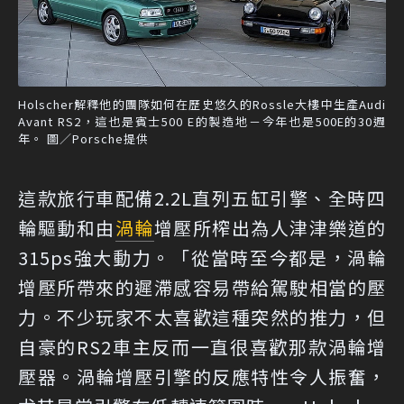
Holscher解釋他的團隊如何在歷史悠久的Rossle大樓中生產Audi
Avant RS2，這也是賓士500 E的製造地－今年也是500E的30週
年。 圖／Porsche提供
這款旅行車配備2.2L直列五缸引擎、全時四
輪驅動和由
渦輪
增壓所榨出為人津津樂道的
315ps強大動力。「從當時至今都是，渦輪
增壓所帶來的遲滯感容易帶給駕駛相當的壓
力。不少玩家不太喜歡這種突然的推力，但
自豪的RS2車主反而一直很喜歡那款渦輪增
壓器。渦輪增壓引擎的反應特性令人振奮，