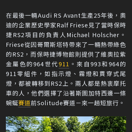
在最後一輛Audi RS Avant生產25年後，奧
迪的企業歷史學家Ralf Friese見了當時保時
捷RS2項目的負責人Michael Holscher。
Friese從因哥爾斯塔特帶來了一輛熱帶綠色
的RS2，而保時捷博物館則提供了維奧拉紫
金屬色的964世代
911
。來自993和964的
911零組件，如指示燈、霧燈和貫穿式尾
燈，都被轉移到RS2上。兩人都是熱衷摩托
車的人，他們選擇了沿著斯圖加特西邊一條
蜿蜒
賽道
前Solitude賽道－來一趟短旅行。