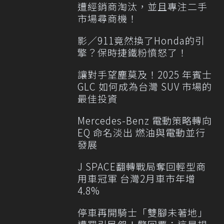
遭經銷商淘汰，並且專注二手
市場尋商機！
影／911竟然換了Honda的引
擎？保時捷鐵粉憤怒了！
讓對手望塵莫及！2025 年賓士
GLC 如何成為台灣 SUV 市場的
最佳投資
Mercedes-Benz 電動策略轉向
EQ 命名淡出 燃油與電動並行
發展
J SPACE翻轉戰局奪回輕型商
用車冠軍 台灣2月車市年增
4.8%
停車再開騎士「雙腳未著地」