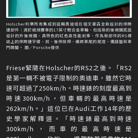
Holscher列舉所有集成到這輛奧迪或在祖文豪森全新設計的保時
捷部件：源於統規賽車的17英寸輕合金車輪、包括新的後視鏡底座
設計的外後視鏡、具特色的紅色高性能剎車、作為新部件的RS標
誌上的保時捷字樣、前、後保險桿、橫跨車尾的尾燈、儀錶盤和車
門開關。 圖／Porsche提供
Friese緊隨在Holscher的RS2之後。「RS2
是第一輛不被電子限制的奧迪車，雖然它時
速可超過了250km/h。時速錶的刻度最高到
時速300km/h，但車輛的最高時速是
262km/h。」這位已在Audi工作14年的歷
史學家解釋道。「時速錶最高到時速
300km/h，而車的最高時速是