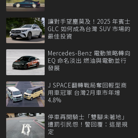
讓對手望塵莫及！2025 年賓士
GLC 如何成為台灣 SUV 市場的
最佳投資
Mercedes-Benz 電動策略轉向
EQ 命名淡出 燃油與電動並行
發展
J SPACE翻轉戰局奪回輕型商
用車冠軍 台灣2月車市年增
4.8%
停車再開騎士「雙腳未著地」
遭罰引民怨！警回覆：這是規
定