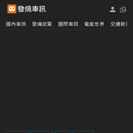
國內車訊
發燒試駕
國際車訊
電能世界
交通新訊