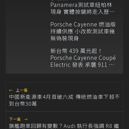
Panamera測試車紐柏林
現身 實體按鍵將走入歷
史？
Porsche Cayenne 燃油版
持續供應 小改款測試車幾
無偽裝現身
新台幣 439 萬元起！
Porsche Cayenne Coupé
Electric 發表 承襲 911 設
計語彙
←
上一篇
中國新能源車4月首破六成 傳統燃油車下殺不
到台幣30萬
下一篇
→
旗艦跑車回歸有變數？Audi 執行長強調 R8 繼