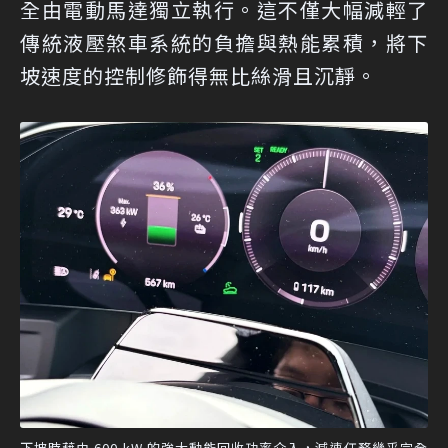
全由電動馬達獨立執行。這不僅大幅減輕了
傳統液壓煞車系統的負擔與熱能累積，將下
坡速度的控制修飾得無比絲滑且沉靜。
下坡時藉由 600 kW 的強大動能回收功率介入，減速任務幾乎完全