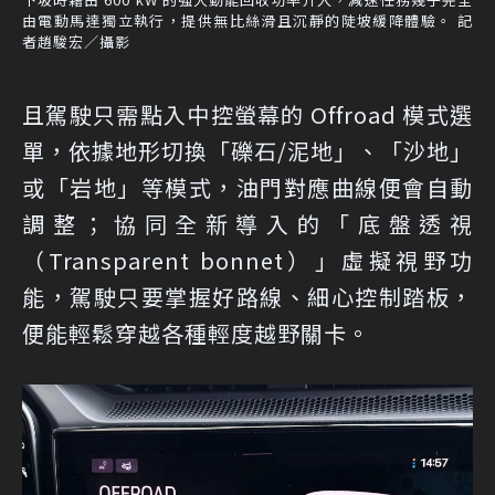
由電動馬達獨立執行，提供無比絲滑且沉靜的陡坡緩降體驗。 記
者趙駿宏／攝影
且駕駛只需點入中控螢幕的 Offroad 模式選
單，依據地形切換「礫石/泥地」、「沙地」
或「岩地」等模式，油門對應曲線便會自動
調整；協同全新導入的「底盤透視
（Transparent bonnet）」虛擬視野功
能，駕駛只要掌握好路線、細心控制踏板，
便能輕鬆穿越各種輕度越野關卡。