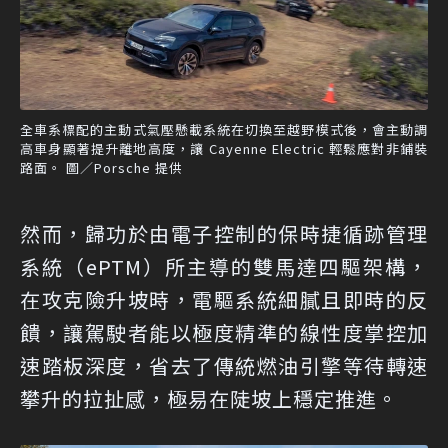
全車系標配的主動式氣壓懸載系統在切換至越野模式後，會主動調
高車身顯著提升離地高度，讓 Cayenne Electric 輕鬆應對非鋪裝
路面。 圖／Porsche 提供
然而，歸功於由電子控制的保時捷循跡管理
系統（ePTM）所主導的雙馬達四驅架構，
在攻克險升坡時，電驅系統細膩且即時的反
饋，讓駕駛者能以極度精準的線性度掌控加
速踏板深度，省去了傳統燃油引擎等待轉速
攀升的拉扯感，極易在陡坡上穩定推進。