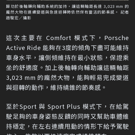
歸功於後軸轉向輔助系統的加持，讓這輛軸距長達 3,023 mm 的
龐然大物在連續變道與急速迴轉時依然保有靈活的節奏感。 記者
趙駿宏／攝影
這次主要在 Comfort 模式下，Porsche
Active Ride 能夠在3度的傾角下盡可能維持
車身水平，讓側傾維持在最小狀態，保證乘
坐的舒適度。加上後軸轉向輔助讓這輛軸距
3,023 mm 的龐然大物，能夠輕易完成變道
與迴轉的動作，維持繞錐的節奏感。
至於Sport 與 Sport Plus 模式下，在給駕
駛足夠的車身姿態反饋的同時又幫助車體維
持穩定，在左右連續甩動的情形下給予駕駛