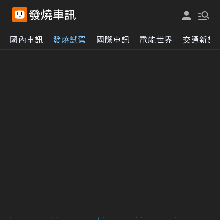
國內車訊
發燒試駕
國際車訊
電能世界
交通新訊