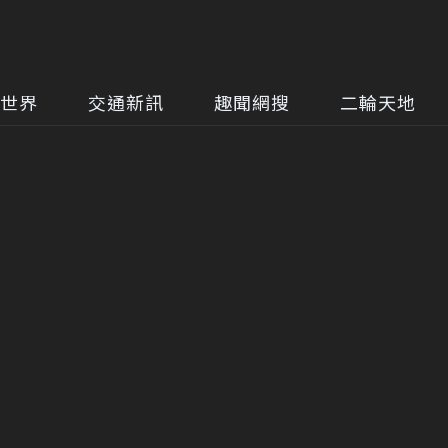
世界
交通新訊
趣聞網搜
二輪天地