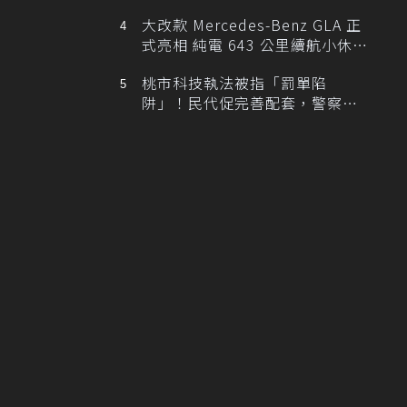
大改款 Mercedes-Benz GLA 正
式亮相 純電 643 公里續航小休
旅！
桃市科技執法被指「罰單陷
阱」！民代促完善配套，警察局
提數據回應