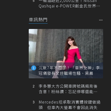
一桶油跑近2,000公里！Nissan
Qashqai e-POWER創金氏世界紀
錄
車訊熱門
沉默7年不忍了！「車界女神」李
冠儀發長文控職場性騷、黑幕
李多慧大方公開車牌號碼揭背後
含意！粉絲讚：忘記停哪還能幫
忙找車
Mercedes坦承取消實體按鍵做過
頭 但車內大螢幕不會因此消失