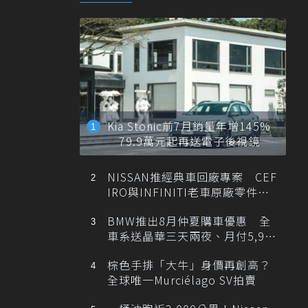
Kia Stonic前7月銷量年增145%
79.9萬元起再送電子後視鏡
NISSAN推經典車回廠專案 CEF
IRO與INFINITI老車原廠零件最
低1折
BMW推出8月仲夏購車優惠 全
車系送晶華三天兩夜、月付5,900
元起
棕色手排「大牛」身價再創高？
全球唯一Murciélago SV拍賣